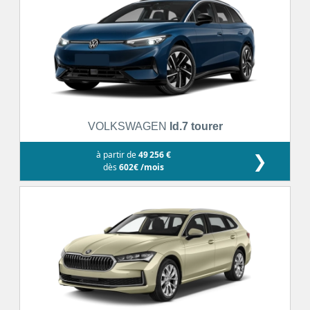
VOLKSWAGEN
Id.7 tourer
à partir de
49 256 €
❯
dès
602€ /mois