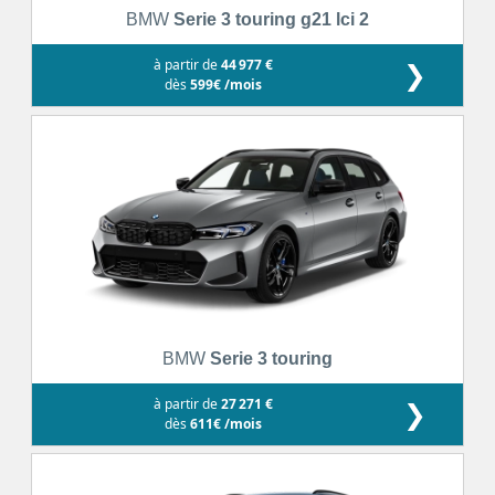
BMW
Serie 3 touring g21 lci 2
à partir de
44 977 €
❯
dès
599€ /mois
BMW
Serie 3 touring
à partir de
27 271 €
❯
dès
611€ /mois