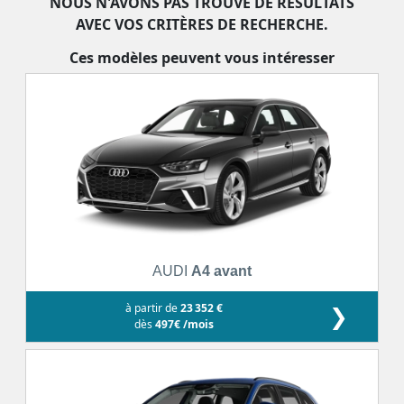
NOUS N'AVONS PAS TROUVÉ DE RÉSULTATS
AVEC VOS CRITÈRES DE RECHERCHE.
Ces modèles peuvent vous intéresser
AUDI
A4 avant
à partir de
23 352 €
❯
dès
497€ /mois