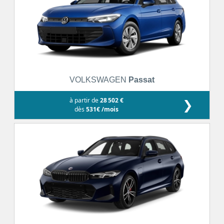
VOLKSWAGEN
Passat
à partir de
28 502 €
❯
dès
531€ /mois