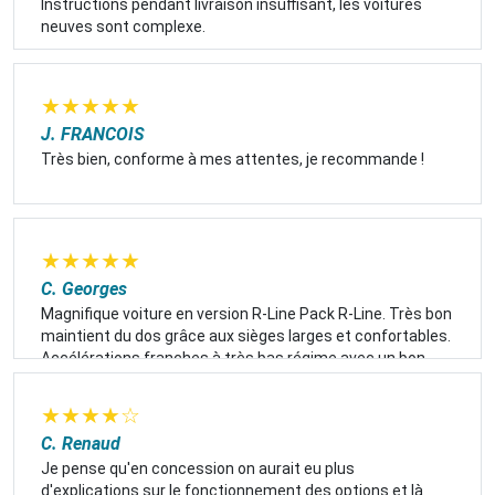
Instructions pendant livraison insuffisant, les voitures
neuves sont complexe.
★
★
★
★
★
J. FRANCOIS
Très bien, conforme à mes attentes, je recommande !
★
★
★
★
★
C. Georges
Magnifique voiture en version R-Line Pack R-Line. Très bon
maintient du dos grâce aux sièges larges et confortables.
Accélérations franches à très bas régime avec un bon
couple. Consommation très intéressante puisque 800
kms parcourus avec un plein de 40 litres. Couleur gris
★
★
★
★
☆
argent proche du silver-white..
C. Renaud
Je pense qu'en concession on aurait eu plus
d'explications sur le fonctionnement des options et là