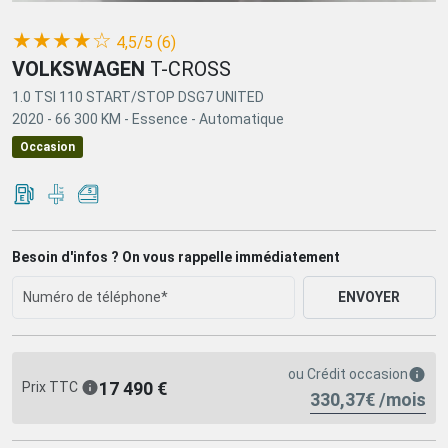
(*)
(*)
(*)
(*)
(*)
★
★
★
★
☆
4,5/5 (6)
VOLKSWAGEN
T-CROSS
1.0 TSI 110 START/STOP DSG7 UNITED
2020 -
66 300 KM -
Essence -
Automatique
Occasion
Besoin d'infos ? On vous rappelle immédiatement
ENVOYER
ou
Crédit occasion
17 490 €
Prix TTC
330,37€ /mois