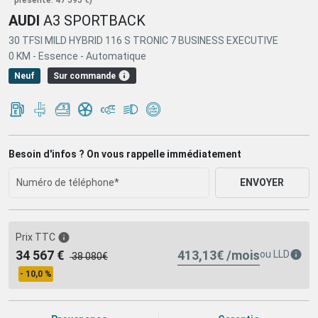
AUDI
A3 SPORTBACK
30 TFSI MILD HYBRID 116 S TRONIC 7 BUSINESS EXECUTIVE
0 KM -
Essence -
Automatique
Sur commande
Neuf
Besoin d'infos ? On vous rappelle immédiatement
ENVOYER
Prix TTC
413,13€ /mois
34 567 €
ou
LLD
38 080€
- 10,0 %