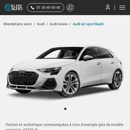
01 30 49 40 40
Mandataire auto
/
Audi
/
Audi neuve
/
Audi a3 sportback
Finition et esthétique communiquées à titre d'exemple
(prix de modèle
présenté: 47 595 €)