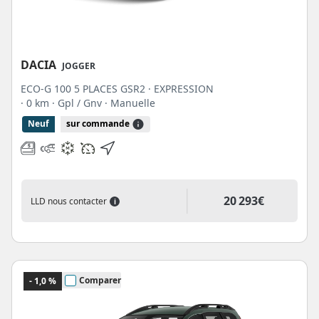
DACIA
JOGGER
ECO-G 100 5 PLACES GSR2 · EXPRESSION
· 0 km
· Gpl / Gnv
· Manuelle
Neuf
sur commande
20 293€
LLD nous contacter
i
Comparer
- 1,0 %