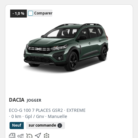
Comparer
- 1,0 %
DACIA
JOGGER
ECO-G 100 7 PLACES GSR2 · EXTREME
· 0 km
· Gpl / Gnv
· Manuelle
Neuf
sur commande