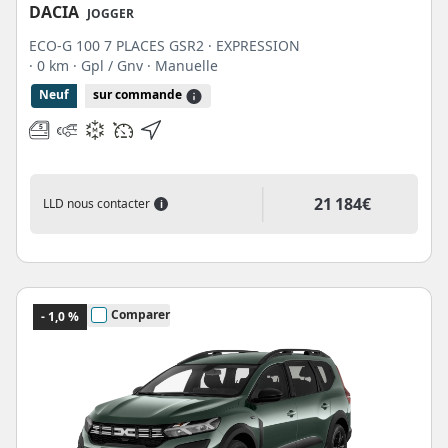
DACIA
JOGGER
ECO-G 100 7 PLACES GSR2 · EXPRESSION
· 0 km
· Gpl / Gnv
· Manuelle
Neuf
sur commande
21 184€
LLD nous contacter
i
Comparer
- 1,0 %