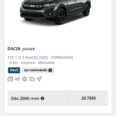
DACIA
JOGGER
TCE 110 5 PLACES GSR2 · EXPRESSION
· 0 km
· Essence
· Manuelle
Neuf
sur commande
20 788€
Dès
200€
/ mois
i