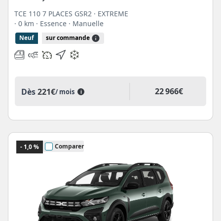
TCE 110 7 PLACES GSR2 · EXTREME
· 0 km
· Essence
· Manuelle
Neuf
sur commande
22 966€
Dès
221€
/ mois
i
Comparer
- 1,0 %