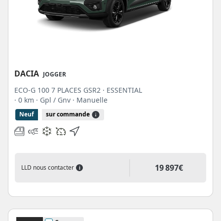
DACIA
JOGGER
ECO-G 100 7 PLACES GSR2 · ESSENTIAL
· 0 km
· Gpl / Gnv
· Manuelle
Neuf
sur commande
19 897€
LLD nous contacter
i