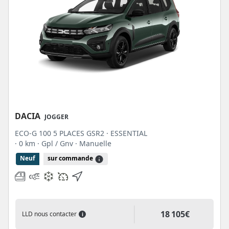
DACIA
JOGGER
ECO-G 100 5 PLACES GSR2 · ESSENTIAL
· 0 km
· Gpl / Gnv
· Manuelle
Neuf
sur commande
18 105€
LLD nous contacter
i