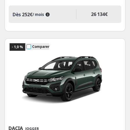
26 134€
Dès
252€
/ mois
i
Comparer
- 1,0 %
DACIA
JOGGER