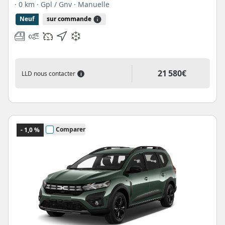
· 0 km
· Gpl / Gnv
· Manuelle
Neuf
sur commande
21 580€
LLD nous contacter
i
Comparer
- 1,0 %