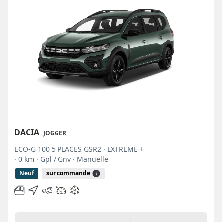
DACIA
JOGGER
ECO-G 100 5 PLACES GSR2 · EXTREME +
· 0 km
· Gpl / Gnv
· Manuelle
Neuf
sur commande