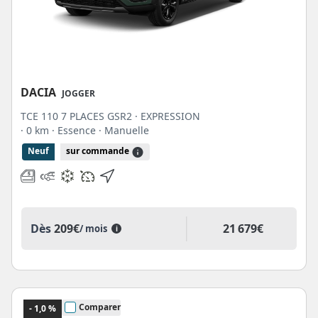
DACIA
JOGGER
TCE 110 7 PLACES GSR2 · EXPRESSION
· 0 km
· Essence
· Manuelle
Neuf
sur commande
21 679€
Dès
209€
/ mois
i
Comparer
- 1,0 %