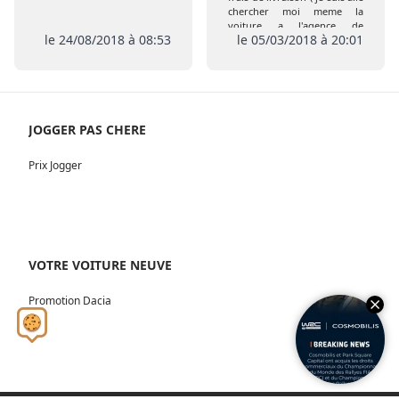
chercher moi meme la
voiture a l'agence de
le 24/08/2018 à 08:53
le 05/03/2018 à 20:01
Coigneres) comme prévu
initialement , de plus pas de
remise de l extension de
garantie ni de la carte Club
JOGGER PAS CHERE
Prix Jogger
VOTRE VOITURE NEUVE
Promotion Dacia