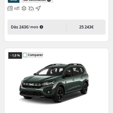
25 243€
Dès
243€
/ mois
i
Comparer
- 1,0 %