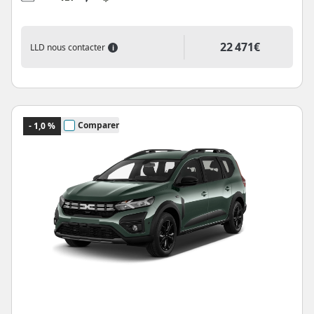
22 471€
LLD nous contacter
i
Comparer
- 1,0 %