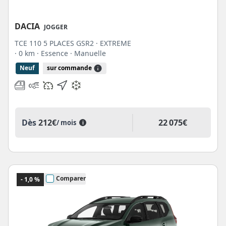
DACIA
JOGGER
TCE 110 5 PLACES GSR2 · EXTREME
· 0 km
· Essence
· Manuelle
Neuf
sur commande
22 075€
Dès
212€
/ mois
i
Comparer
- 1,0 %