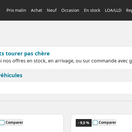
Prix malin
Achat
Neuf
Occasion
En stock
LOA/LLD
Rep
rts tourer pas chère
i nos offres en stock, en arrivage, ou sur commande avec g
véhicules
s
Comparer
Comparer
- 9,0 %