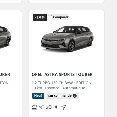
Comparer
- 9,0 %
OURER
OPEL
ASTRA SPORTS TOURER
ITION
1.2 TURBO 130 CH BVA8 · EDITION
· 0 km
· Essence
· Automatique
Neuf
sur commande