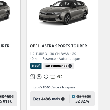
OURER
OPEL
ASTRA SPORTS TOURER
1.2 TURBO 130 CH BVA8 · GS
· 0 km
· Essence
· Automatique
Neuf
sur commande
Jusqu'à
800€
d'aide à la reprise
38 150€
35 750€
Dès
448€
/ mois
i
5 011€
32 827€