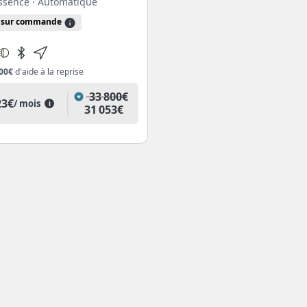
Essence
· Automatique
sur commande
00€
d'aide à la reprise
33 800€
23€
/ mois
i
31 053€