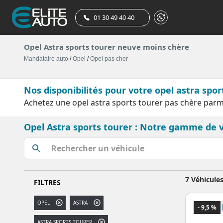
01 30 49 40 40
Opel Astra sports tourer neuve moins chère
Mandataire auto
/
Opel
/
Opel pas cher
Nos disponibilités pour votre opel astra spo
Achetez une opel astra sports tourer pas chère parm
Opel Astra sports tourer : Notre gamme de 
7 Véhicule
FILTRES
OPEL
ASTRA
- 9,5 %
ASTRA SPORTS TOURER