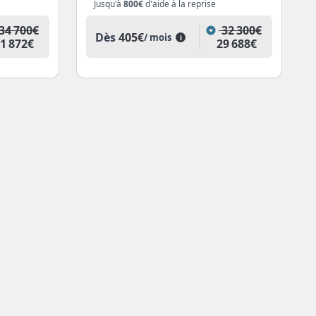
Jusqu'à
800€
d'aide à la reprise
34 700€
32 300€
Dès
405€
/ mois
i
1 872€
29 688€