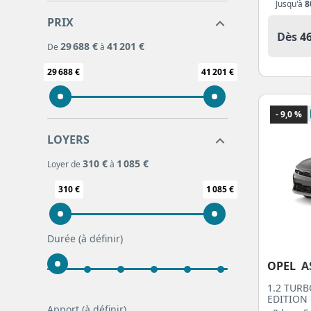
Jusqu'à
8
PRIX
Dès
4
29 688 €
41 201 €
De
à
29 688 €
41 201 €
- 9,0 %
LOYERS
310 €
1 085 €
Loyer de
à
310 €
1 085 €
Durée
(à définir)
OPEL
A
1.2 TURB
EDITION
Apport
(à définir)