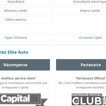
Grandland
Grandland electriqu
Movano combi
Vivaro combi
Zafira electric
Opel Utilitaire
Occasion Opel
ez Elite Auto
Récompense
Partenaire
 meilleur service client
"
"
Partenaire Officiel
égorie mandataire automobile.
par
élu 2 fois meilleur mandataire au
le magazine Capital.
le magazine AutoPlus.