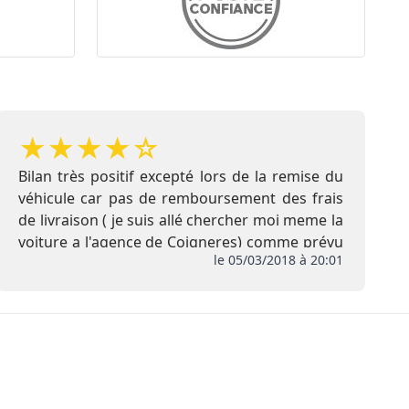
★
★
★
★
☆
Bilan très positif excepté lors de la remise du
véhicule car pas de remboursement des frais
de livraison ( je suis allé chercher moi meme la
voiture a l'agence de Coigneres) comme prévu
le 05/03/2018 à 20:01
initialement , de plus pas de remise de l
extension de garantie ni de la carte Club