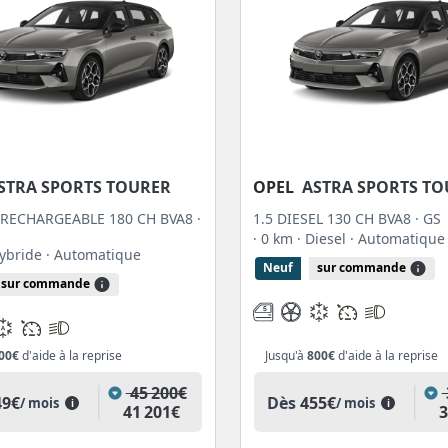
STRA SPORTS TOURER
OPEL
ASTRA SPORTS T
RECHARGEABLE 180 CH BVA8 ·
1.5 DIESEL 130 CH BVA8 · GS
· 0 km
· Diesel
· Automatique
Hybride
· Automatique
Neuf
sur commande
sur commande
00€
d'aide à la reprise
Jusqu'à
800€
d'aide à la reprise
45 200€
49€
Dès
455€
/ mois
/ mois
i
i
41 201€
3