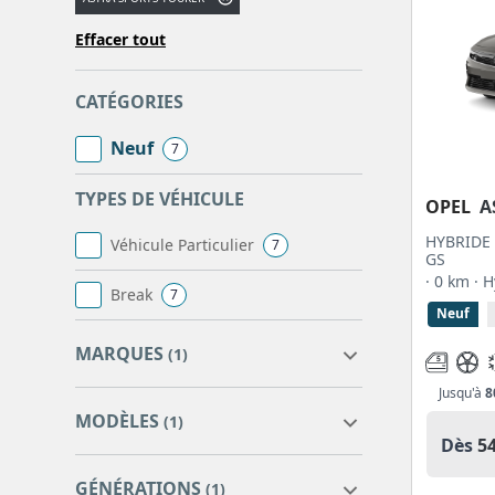
Effacer tout
CATÉGORIES
Neuf
7
TYPES DE VÉHICULE
OPEL
A
HYBRIDE 
Véhicule Particulier
7
GS
· 0 km
· 
Break
7
Neuf
MARQUES
(1)
Jusqu'à
8
MODÈLES
(1)
Dès
5
OPEL
7
GÉNÉRATIONS
(1)