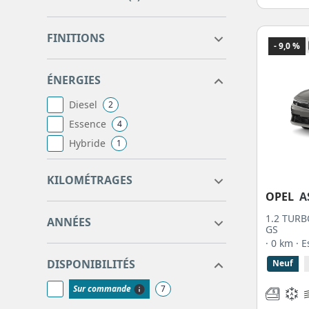
ASTRA SPORTS TOURER
7
ASTRA
7
FINITIONS
- 9,0 %
edition
3
ÉNERGIES
gs
4
Diesel
2
Essence
4
Hybride
1
0
0
KILOMÉTRAGES
OPEL
A
0
0
1.2 TURB
ANNÉES
GS
· 0 km
· 
DISPONIBILITÉS
Neuf
Sur commande
7