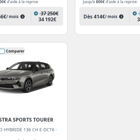
00€
d'aide à la reprise
Jusqu'à
800€
d'aide à la reprise
37 250€
66€
Dès
414€
/ mois
/ mois
i
i
34 192€
3
Comparer
STRA SPORTS TOURER
O HYBRIDE 136 CH E-DCT6 ·