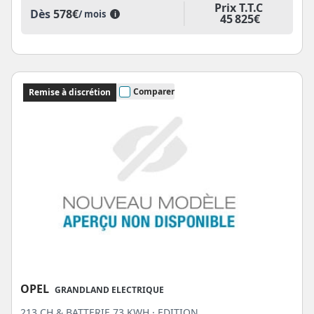
Prix T.T.C
Dès
578€
/ mois
i
45 825€
Comparer
Remise à discrétion
OPEL
GRANDLAND ELECTRIQUE
213 CH & BATTERIE 73 KWH · EDITION