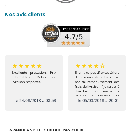
Nos avis clients
★
★
★
★
★
★
★
★
★
☆
Excellente prestation. Prix
Bilan très positif excepté lors
imbattables. Délais de
de la remise du véhicule car
livraison respectés.
pas de remboursement des
frais de livraison ( je suis allé
chercher moi meme la
voiture a l'agence de
le 24/08/2018 à 08:53
le 05/03/2018 à 20:01
Coigneres) comme prévu
initialement , de plus pas de
remise de l extension de
garantie ni de la carte Club
GRANDLAND ELECTRIQUE PAS CHERE