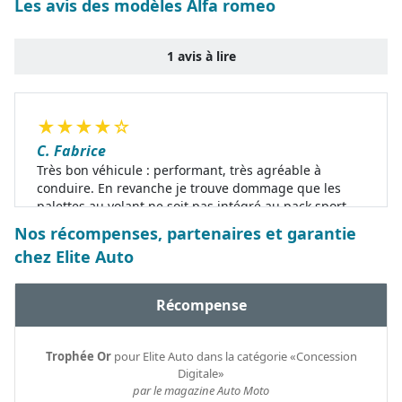
Les avis des modèles Alfa romeo
1 avis à lire
★
★
★
★
☆
C. Fabrice
Très bon véhicule : performant, très agréable à
conduire. En revanche je trouve dommage que les
palettes au volant ne soit pas intégré au pack sport.
Very good vehicle: efficient, very pleasant to drive. On
Nos récompenses, partenaires et garantie
the other hand, I find it unfortunate that the paddles
chez Elite Auto
on the steering wheel are not integrated into the
sport pack.
Récompense
Trophée Or
pour Elite Auto dans la catégorie «Concession
Digitale»
par le magazine Auto Moto