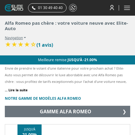
01 30 49 40 40
Alfa Romeo pas chère : votre voiture neuve avec Elite-
Auto
Navigation
★
★
★
★
☆
(1 avis)
Meilleure remise
JUSQU’À -21.00%
Envie de prendre le volant d'une italienne pour votre prochain achat ? Elite-
Auto vous permet de découvrir le luxe abordable avec une Alfa Romeo pas
chère : vous profitez de tarifs exceptionnels pour l'achat d'une voiture neuve,
et maitrisez ainsi pleinement votre investissement. N'hésitez donc pas à
... Lire la suite
parcourir notre gamme d'Alfa Romeo à prix discount pour trouver la vôtre.
NOTRE GAMME DE MODÈLES ALFA ROMEO
GAMME ALFA ROMEO
❯
JUSQU'À
21.00%