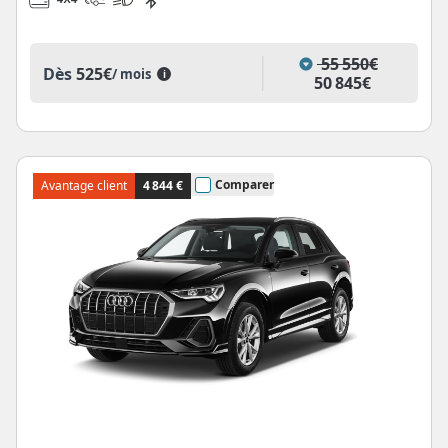
55 550€
Dès
525€
/ mois
i
50 845€
Comparer
Avantage client
4 844 €