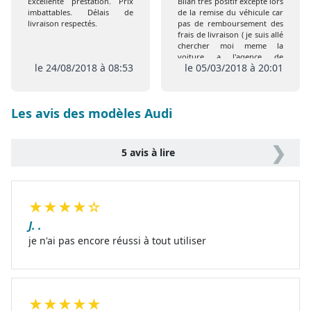
Excellente prestation. Prix
Bilan très positif excepté lors
imbattables. Délais de
de la remise du véhicule car
livraison respectés.
pas de remboursement des
frais de livraison ( je suis allé
chercher moi meme la
voiture a l'agence de
le 24/08/2018 à 08:53
le 05/03/2018 à 20:01
Coigneres) comme prévu
initialement , de plus pas de
remise de l extension de
garantie ni de la carte Club
Les avis des modèles Audi
❯
5 avis à lire
★
★
★
★
☆
J. .
je n'ai pas encore réussi à tout utiliser
★
★
★
★
★