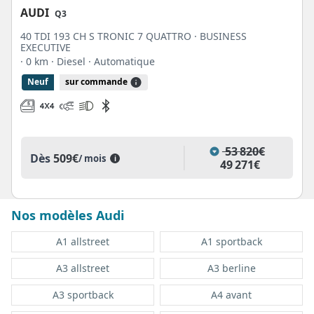
AUDI
Q3
40 TDI 193 CH S TRONIC 7 QUATTRO · BUSINESS
EXECUTIVE
· 0 km
· Diesel
· Automatique
Neuf
sur commande
53 820€
Dès
509€
/ mois
i
49 271€
Nos modèles Audi
A1 allstreet
A1 sportback
A3 allstreet
A3 berline
A3 sportback
A4 avant