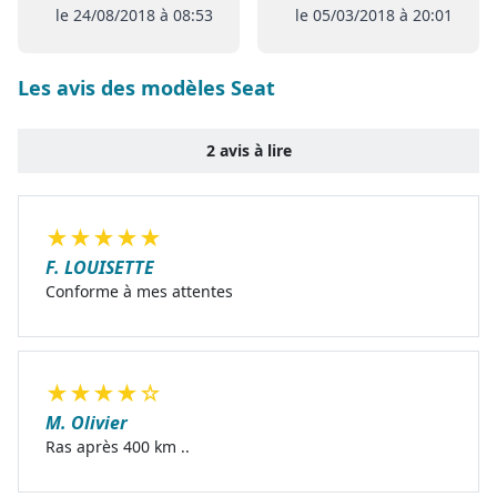
le 24/08/2018 à 08:53
le 05/03/2018 à 20:01
Coigneres) comme prévu
initialement , de plus pas de
remise de l extension de
garantie ni de la carte Club
Les avis des modèles Seat
2 avis à lire
★
★
★
★
★
F. LOUISETTE
Conforme à mes attentes
★
★
★
★
☆
M. Olivier
Ras après 400 km ..