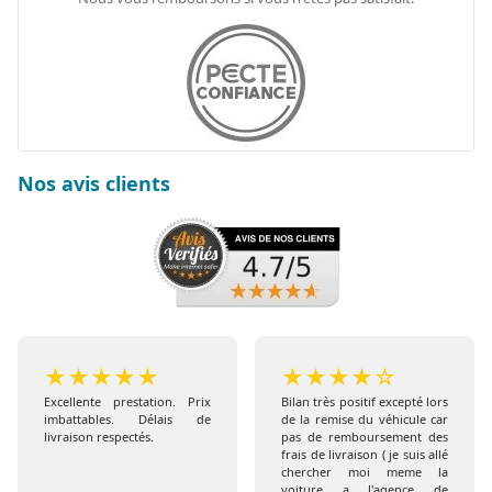
Nos avis clients
★
★
★
★
★
★
★
★
★
☆
Excellente prestation. Prix
Bilan très positif excepté lors
imbattables. Délais de
de la remise du véhicule car
livraison respectés.
pas de remboursement des
frais de livraison ( je suis allé
chercher moi meme la
voiture a l'agence de