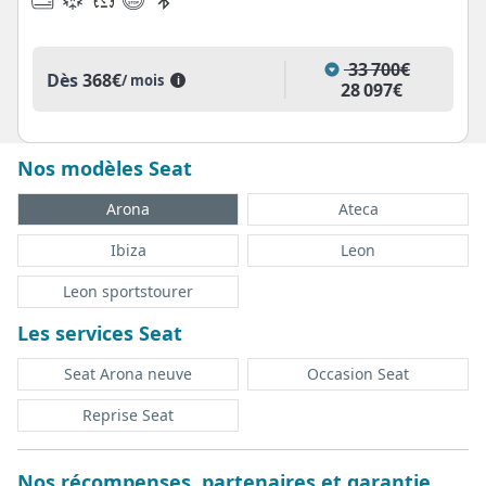
33 700€
Dès
368€
/ mois
i
28 097€
Nos modèles Seat
Arona
Ateca
Ibiza
Leon
Leon sportstourer
Les services Seat
Seat Arona neuve
Occasion Seat
Reprise Seat
Nos récompenses, partenaires et garantie