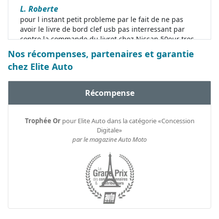
L. Roberte
pour l instant petit probleme par le fait de ne pas
avoir le livre de bord clef usb pas interressant par
contre la commande du livret chez Nissan 50eur tres
cher pas un tapis pas de produit nettoyant aucun
Nos récompenses, partenaires et garantie
petit plus
chez Elite Auto
Récompense
Trophée Or
pour Elite Auto dans la catégorie «Concession
Digitale»
par le magazine Auto Moto