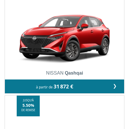
NISSAN
Qashqai
❯
31 872 €
à partir de
JUSQU'À
5.50%
DE REMISE