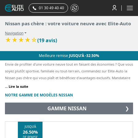
01 30 49 40 40
Nissan pas chère : votre voiture neuve avec Elite-Auto
Navigation
★
★
★
★
☆
(19 avis)
Meilleure remise
JUSQU’À -32.50%
Envie de profiter d'une voiture neuve tout en faisant des économies ? Que vous
soyez plutôt sportive, familiale ou tout-terrain, commandez sur Elite-Auto la
Nissan pas chère qui vous plaît et bénéficiez d'avantages exclusifs. Mandataire
automobile de référence en France, nous vous assurons un catalogue Nissan à
... Lire la suite
prix discount et de grande qualité, pour votre plus grande satisfaction.
NOTRE GAMME DE MODÈLES NISSAN
GAMME NISSAN
❯
JUSQU'À
26.50%
DE REMISE