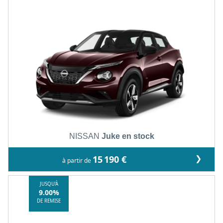
NISSAN
Juke en stock
❯
15 190 €
à partir de
JUSQU'À
9.00%
DE REMISE