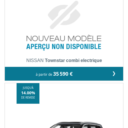
NISSAN
Townstar combi electrique
❯
35 590 €
à partir de
JUSQU'À
14.00%
DE REMISE