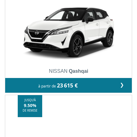
NISSAN
Qashqai
❯
23 615 €
à partir de
JUSQU'À
9.50%
DE REMISE