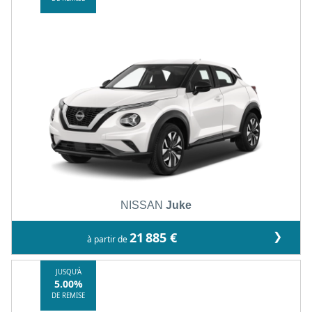
NISSAN
Juke
❯
21 885 €
à partir de
JUSQU'À
5.00%
DE REMISE