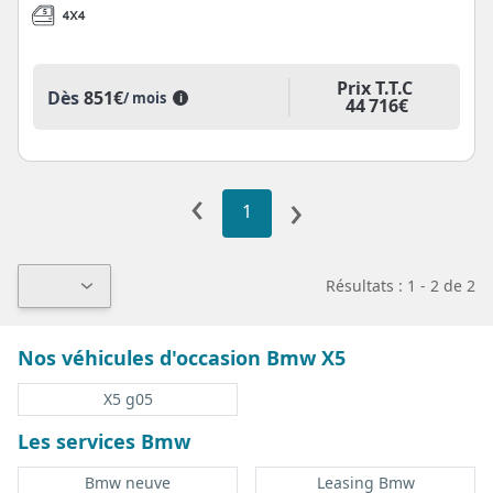
Prix T.T.C
Dès
851€
/ mois
i
44 716€
‹
›
1
Résultats : 1 - 2 de 2
Nos véhicules d'occasion Bmw X5
X5 g05
Les services Bmw
Bmw neuve
Leasing Bmw