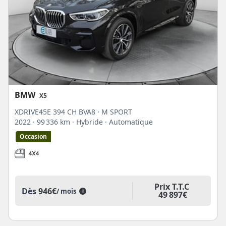
BMW
X5
XDRIVE45E 394 CH BVA8 · M SPORT
2022
· 99 336 km
· Hybride
· Automatique
Occasion
Prix T.T.C
Dès
946€
/ mois
i
49 897€