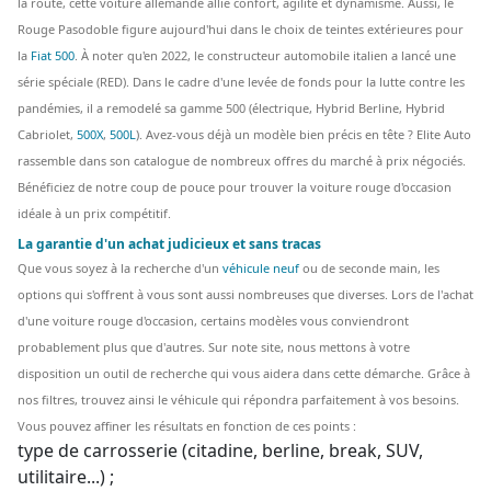
la route, cette voiture allemande allie confort, agilité et dynamisme. Aussi, le
Rouge Pasodoble figure aujourd'hui dans le choix de teintes extérieures pour
la
Fiat 500
. À noter qu'en 2022, le constructeur automobile italien a lancé une
série spéciale (RED). Dans le cadre d'une levée de fonds pour la lutte contre les
pandémies, il a remodelé sa gamme 500 (électrique, Hybrid Berline, Hybrid
Cabriolet,
500X
,
500L
). Avez-vous déjà un modèle bien précis en tête ? Elite Auto
rassemble dans son catalogue de nombreux offres du marché à prix négociés.
Bénéficiez de notre coup de pouce pour trouver la voiture rouge d'occasion
idéale à un prix compétitif.
La garantie d'un achat judicieux et sans tracas
Que vous soyez à la recherche d'un
véhicule neuf
ou de seconde main, les
options qui s'offrent à vous sont aussi nombreuses que diverses. Lors de l'achat
d'une voiture rouge d'occasion, certains modèles vous conviendront
probablement plus que d'autres. Sur note site, nous mettons à votre
disposition un outil de recherche qui vous aidera dans cette démarche. Grâce à
nos filtres, trouvez ainsi le véhicule qui répondra parfaitement à vos besoins.
Vous pouvez affiner les résultats en fonction de ces points :
type de carrosserie (citadine, berline, break, SUV,
utilitaire...) ;