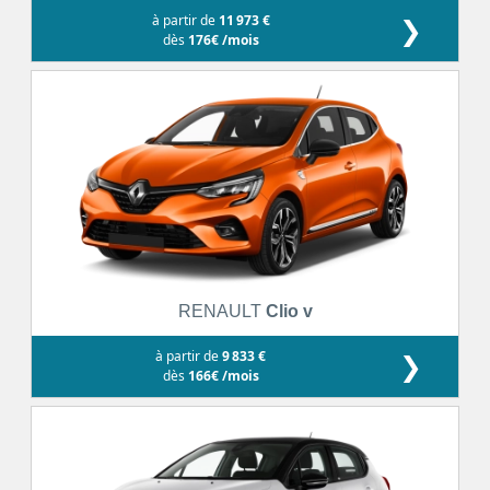
à partir de
11 973 €
❯
dès
176€ /mois
RENAULT
Clio v
à partir de
9 833 €
❯
dès
166€ /mois