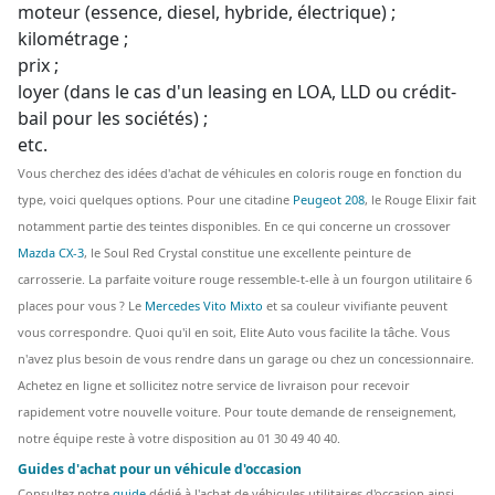
moteur (essence, diesel, hybride, électrique) ;
kilométrage ;
prix ;
loyer (dans le cas d'un leasing en LOA, LLD ou crédit-
bail pour les sociétés) ;
etc.
Vous cherchez des idées d'achat de véhicules en coloris rouge en fonction du
type, voici quelques options. Pour une citadine
Peugeot 208
, le Rouge Elixir fait
notamment partie des teintes disponibles. En ce qui concerne un crossover
Mazda CX-3
, le Soul Red Crystal constitue une excellente peinture de
carrosserie. La parfaite voiture rouge ressemble-t-elle à un fourgon utilitaire 6
places pour vous ? Le
Mercedes Vito Mixto
et sa couleur vivifiante peuvent
vous correspondre. Quoi qu'il en soit, Elite Auto vous facilite la tâche. Vous
n'avez plus besoin de vous rendre dans un garage ou chez un concessionnaire.
Achetez en ligne et sollicitez notre service de livraison pour recevoir
rapidement votre nouvelle voiture. Pour toute demande de renseignement,
notre équipe reste à votre disposition au 01 30 49 40 40.
Guides d'achat pour un véhicule d'occasion
Consultez notre
guide
dédié à l'achat de véhicules utilitaires d'occasion ainsi