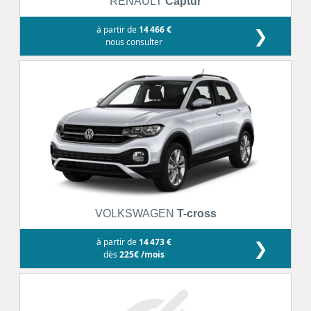
RENAULT
Captur
à partir de
14 466 €
❯
nous consulter
VOLKSWAGEN
T-cross
à partir de
14 473 €
❯
dès
225€ /mois