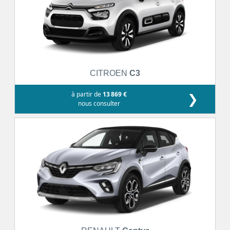
CITROEN
C3
à partir de
13 869 €
❯
nous consulter