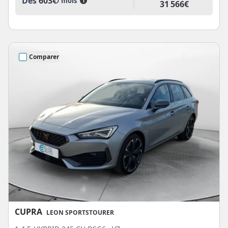
Dès
603€
/ mois
i
31 566€
Comparer
CUPRA
LEON SPORTSTOURER