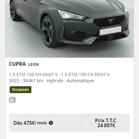
CUPRA
LEON
1.5 ETSI 150 CH DSG7 V · 1.5 ETSI 150 CH DSG7 V
2023
· 39 067 km
· Hybride
· Automatique
Occasion
Prix T.T.C
Dès
475€
/ mois
i
24 897€