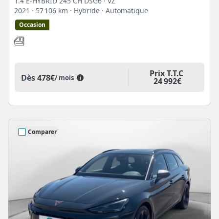
1.4 E-HYBRID 245 CH DSG6 · VZ
2021
· 57 106 km
· Hybride
· Automatique
Occasion
Prix T.T.C
Dès
478€
/ mois
i
24 992€
Comparer