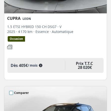
CUPRA
LEON
1.5 ETSI HYBRID 150 CH DSG7 · V
2025
· 4 170 km
· Essence
· Automatique
Occasion
Prix T.T.C
Dès
405€
/ mois
i
28 020€
Comparer