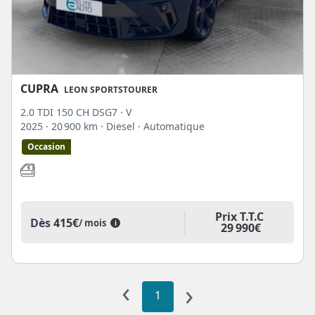
CUPRA
LEON SPORTSTOURER
2.0 TDI 150 CH DSG7 · V
2025
· 20 900 km
· Diesel
· Automatique
Occasion
Prix T.T.C
Dès
415€
/ mois
i
29 990€
‹
›
1