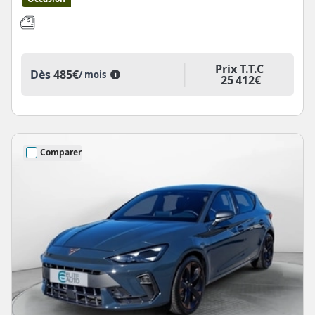
Prix T.T.C
Dès
485€
/ mois
i
25 412€
Comparer