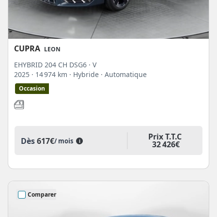
CUPRA
LEON
EHYBRID 204 CH DSG6 · V
2025
· 14 974 km
· Hybride
· Automatique
Occasion
Prix T.T.C
Dès
617€
/ mois
i
32 426€
Comparer