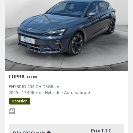
CUPRA
LEON
EHYBRID 204 CH DSG6 · V
2025
· 17 496 km
· Hybride
· Automatique
Occasion
Prix T.T.C