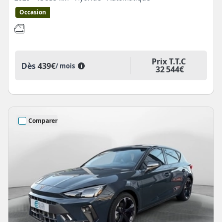
Occasion
Prix T.T.C
Dès
439€
/ mois
i
32 544€
Comparer