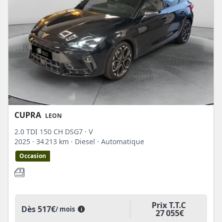
CUPRA
LEON
2.0 TDI 150 CH DSG7 · V
2025
· 34 213 km
· Diesel
· Automatique
Occasion
Prix T.T.C
Dès
517€
/ mois
i
27 055€