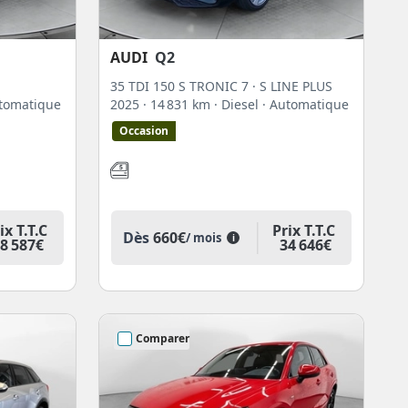
AUDI
Q2
35 TDI 150 S TRONIC 7 · S LINE PLUS
utomatique
2025
· 14 831 km
· Diesel
· Automatique
Occasion
ix T.T.C
Prix T.T.C
Dès
660€
/ mois
i
8 587€
34 646€
Comparer