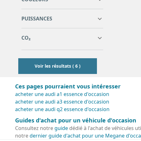
6
8
PUISSANCES
6
7
8
116
146
CO₂
116
131
146
Voir les résultats ( 6 )
Ces pages pourraient vous intéresser
acheter une audi a1 essence d'occasion
acheter une audi a3 essence d'occasion
acheter une audi q2 essence d'occasion
Guides d'achat pour un véhicule d'occasion
Consultez notre
guide
dédié à l'achat de véhicules ut
notre
dernier guide d'achat pour une Megane d'occa