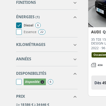
FINITIONS
Q2
6
Q3
16
advanced
1
ÉNERGIES
Q5
1
(1)
design luxe
1
midnight series
1
Diesel
6
s line plus
2
AUDI
Q
Essence
22
standard
1
35 TDI 1
14831
96180
DESIGN 
KILOMÉTRAGES
2022
· 9
Occasio
2019
2025
ANNÉES
DISPONIBILITÉS
Disponible
6
Dès
4
PRIX
18 586 €
34 646 €
De
à