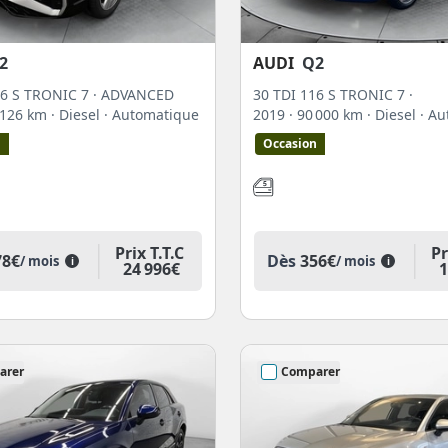
2
AUDI
Q2
16 S TRONIC 7 · ADVANCED
30 TDI 116 S TRONIC 7 ·
3 126 km
· Diesel
· Automatique
2019
· 90 000 km
· Diesel
· A
n
Occasion
Prix T.T.C
Pr
78€
Dès
356€
/ mois
/ mois
i
i
24 996€
1
arer
Comparer