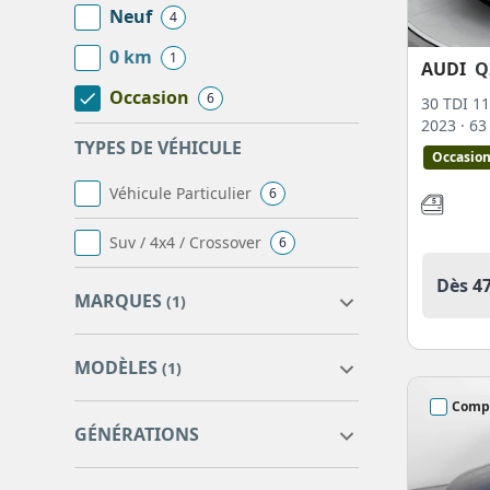
Neuf
4
0 km
1
AUDI
Q
Occasion
6
30 TDI 1
2023
· 6
TYPES DE VÉHICULE
Occasio
Véhicule Particulier
6
Suv / 4x4 / Crossover
6
Dès
4
MARQUES
(1)
MODÈLES
(1)
Comp
AUDI
6
GÉNÉRATIONS
Q2
6
A3
1