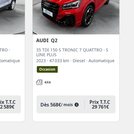
AUDI
Q2
TRO ·
35 TDI 150 S TRONIC 7 QUATTRO · S
LINE PLUS
utomatique
2023
· 47 033 km
· Diesel
· Automatique
Occasion
ix T.T.C
Prix T.T.C
Dès
568€
/ mois
i
2 589€
29 761€