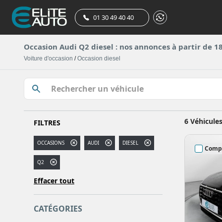
01 30 49 40 40
Occasion Audi Q2 diesel : nos annonces à partir de 1
Voiture d'occasion
/
Occasion diesel
6 Véhicule
FILTRES
OCCASIONS
AUDI
DIESEL
Comp
Q2
Effacer tout
CATÉGORIES