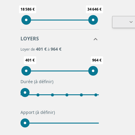
18 586 €
34 646 €
LOYERS
401 €
964 €
Loyer de
à
401 €
964 €
Durée
(à définir)
Apport
(à définir)