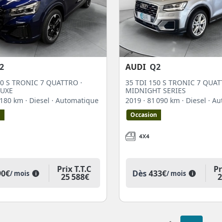
2
AUDI
Q2
50 S TRONIC 7 QUATTRO ·
35 TDI 150 S TRONIC 7 QUAT
LUXE
MIDNIGHT SERIES
6 180 km
· Diesel
· Automatique
2019
· 81 090 km
· Diesel
· A
n
Occasion
Prix T.T.C
Pr
90€
Dès
433€
/ mois
/ mois
i
i
25 588€
2