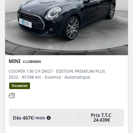
MINI
CLUBMAN
COOPER 136 CH DKG7 · EDITION PREMIUM PLUS
2022
· 45 598 km
· Essence
· Automatique
Occasion
Prix T.T.C
Dès
467€
/ mois
i
24 439€