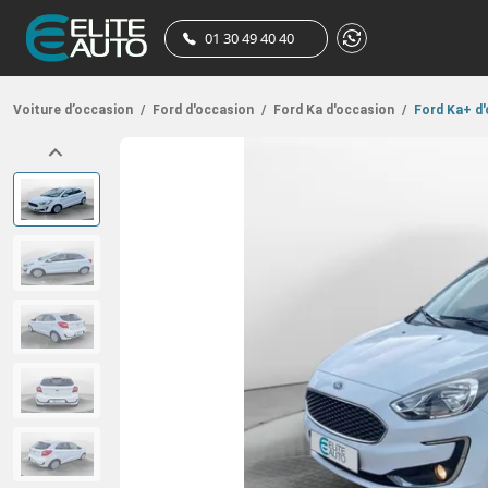
01 30 49 40 40
Voiture d’occasion
/
Ford d'occasion
/
Ford Ka d'occasion
/
Ford Ka+ d'