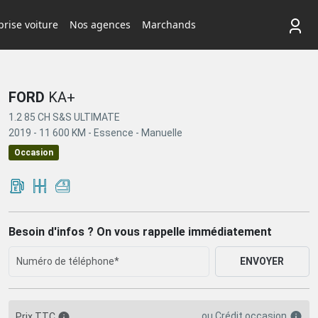
rise voiture
Nos agences
Marchands
FORD
KA+
1.2 85 CH S&S ULTIMATE
2019 -
11 600 KM -
Essence -
Manuelle
Occasion
Besoin d'infos ? On vous rappelle immédiatement
ENVOYER
ou
Crédit occasion
Prix TTC