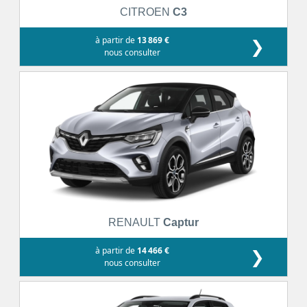
CITROEN
C3
à partir de
13 869 €
❯
nous consulter
RENAULT
Captur
à partir de
14 466 €
❯
nous consulter