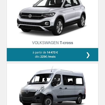
VOLKSWAGEN
T-cross
à partir de
14 473 €
❯
dès
225€ /mois