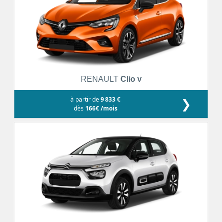
RENAULT
Clio v
à partir de
9 833 €
❯
dès
166€ /mois