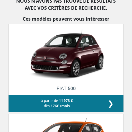
NOUS N'AVONS PAS TROUVÉ DE RÉSULTATS
AVEC VOS CRITÈRES DE RECHERCHE.
Ces modèles peuvent vous intéresser
FIAT
500
à partir de
11 973 €
❯
dès
176€ /mois