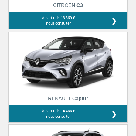
CITROEN
C3
à partir de
13 869 €
❯
nous consulter
RENAULT
Captur
à partir de
14 466 €
❯
nous consulter