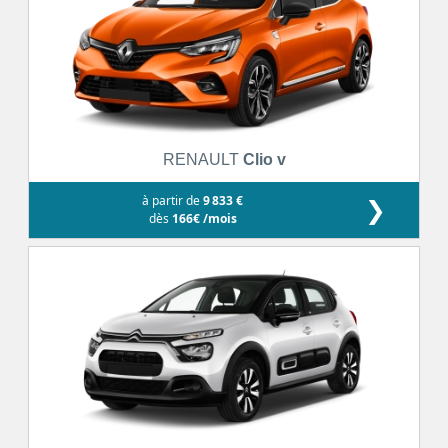
RENAULT
Clio v
à partir de
9 833 €
❯
dès
166€ /mois