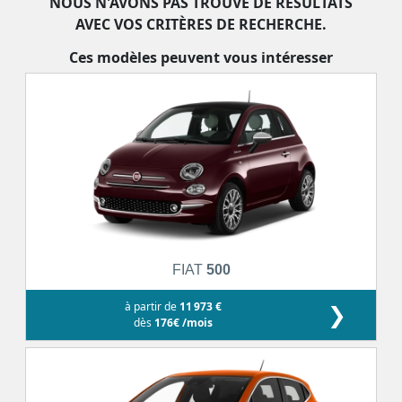
NOUS N'AVONS PAS TROUVÉ DE RÉSULTATS
AVEC VOS CRITÈRES DE RECHERCHE.
Ces modèles peuvent vous intéresser
FIAT
500
à partir de
11 973 €
❯
dès
176€ /mois