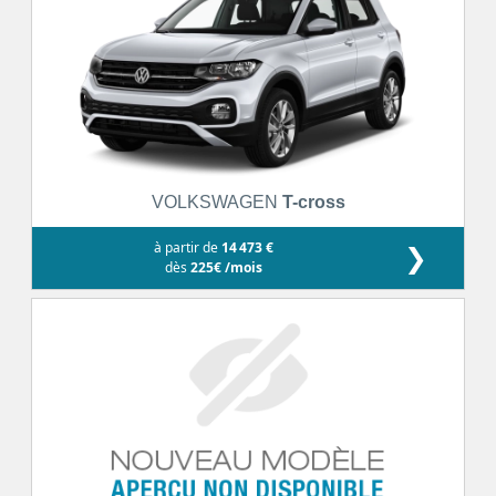
VOLKSWAGEN
T-cross
à partir de
14 473 €
❯
dès
225€ /mois