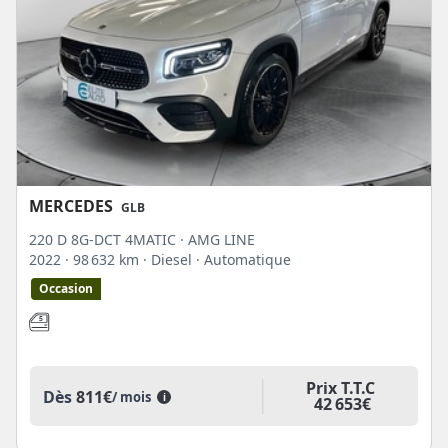
MERCEDES
GLB
220 D 8G-DCT 4MATIC · AMG LINE
2022
· 98 632 km
· Diesel
· Automatique
Occasion
Prix T.T.C
Dès
811€
/ mois
i
42 653€