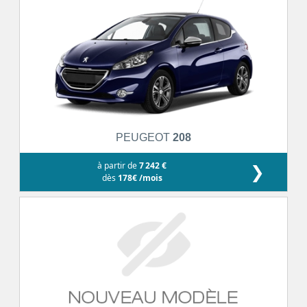
PEUGEOT
208
à partir de
7 242 €
❯
dès
178€ /mois