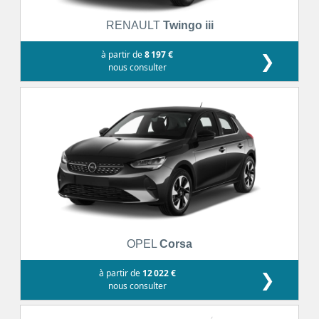
RENAULT
Twingo iii
à partir de
8 197 €
❯
nous consulter
OPEL
Corsa
à partir de
12 022 €
❯
nous consulter