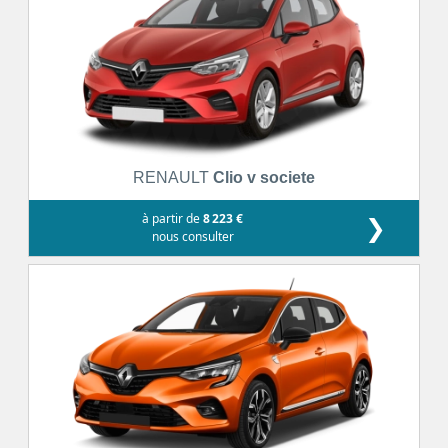
RENAULT
Clio v societe
à partir de
8 223 €
❯
nous consulter