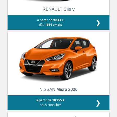
RENAULT
Clio v
à partir de
9 833 €
❯
dès
166€ /mois
NISSAN
Micra 2020
à partir de
10 955 €
❯
nous consulter