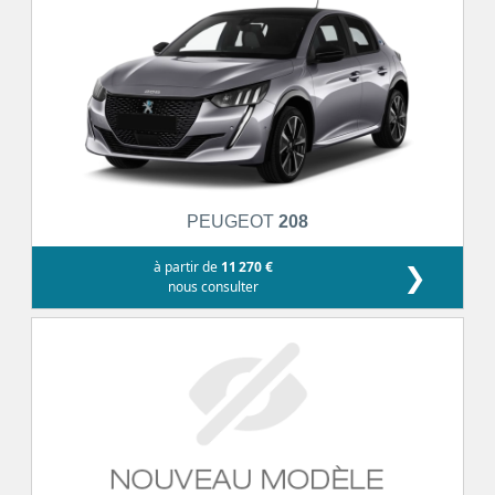
PEUGEOT
208
à partir de
11 270 €
❯
nous consulter