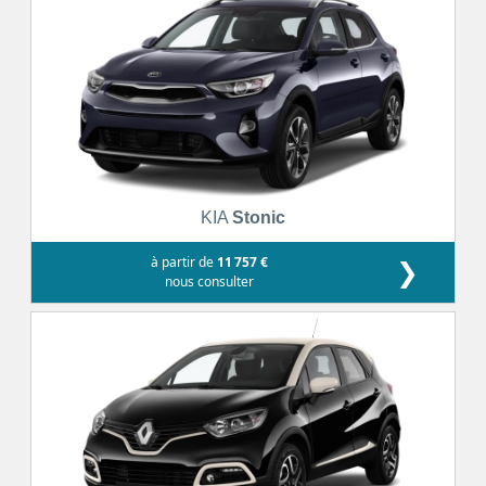
KIA
Stonic
à partir de
11 757 €
❯
nous consulter