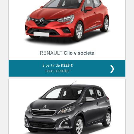
RENAULT
Clio v societe
à partir de
8 223 €
❯
nous consulter