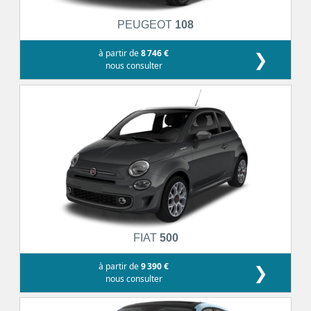
PEUGEOT
108
à partir de
8 746 €
❯
nous consulter
FIAT
500
à partir de
9 390 €
❯
nous consulter