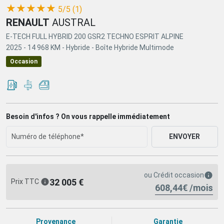
(*)
(*)
(*)
(*)
(*)
★
★
★
★
★
5/5 (1)
RENAULT
AUSTRAL
E-TECH FULL HYBRID 200 GSR2 TECHNO ESPRIT ALPINE
2025 -
14 968 KM -
Hybride -
Boîte Hybride Multimode
Occasion
Besoin d'infos ? On vous rappelle immédiatement
ENVOYER
ou
Crédit occasion
32 005 €
Prix TTC
608,44€ /mois
Provenance
Garantie