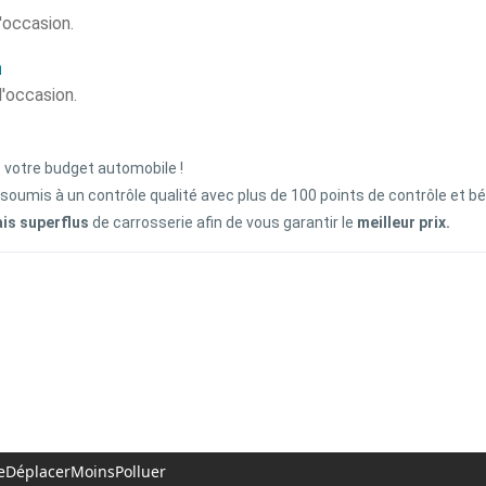
d'occasion.
n
d'occasion.
z votre budget automobile !
 soumis à un contrôle qualité avec plus de 100 points de contrôle et b
ais superflus
de carrosserie afin de vous garantir le
meilleur prix.
 #SeDéplacerMoinsPolluer