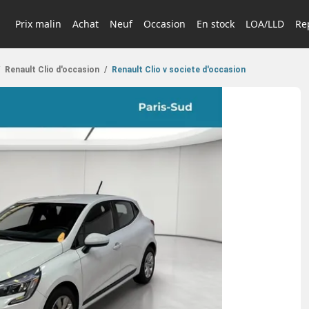
Prix malin
Achat
Neuf
Occasion
En stock
LOA/LLD
Rep
Renault Clio d'occasion
/
Renault Clio v societe d'occasion