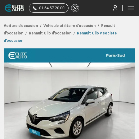
01 64 57 20 00
Voiture d’occasion
/
Véhicule utilitaire d’occasion
/
Renault
d'occasion
/
Renault Clio d'occasion
/
Renault Clio v societe
d'occasion