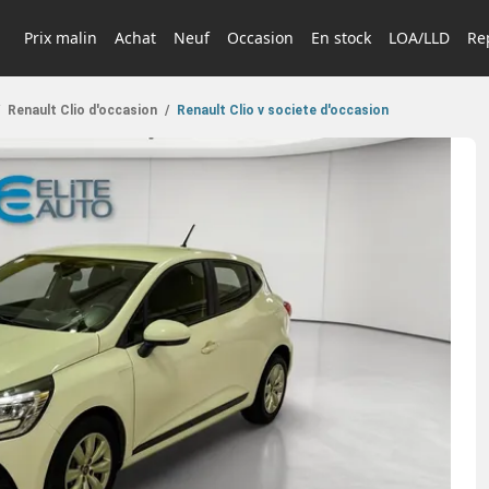
Prix malin
Achat
Neuf
Occasion
En stock
LOA/LLD
Rep
Renault Clio d'occasion
/
Renault Clio v societe d'occasion