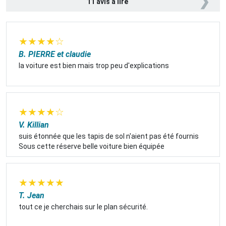
❯
11 avis à lire
★
★
★
★
☆
B. PIERRE et claudie
la voiture est bien mais trop peu d'explications
★
★
★
★
☆
V. Killian
suis étonnée que les tapis de sol n'aient pas été fournis
Sous cette réserve belle voiture bien équipée
★
★
★
★
★
T. Jean
tout ce je cherchais sur le plan sécurité.