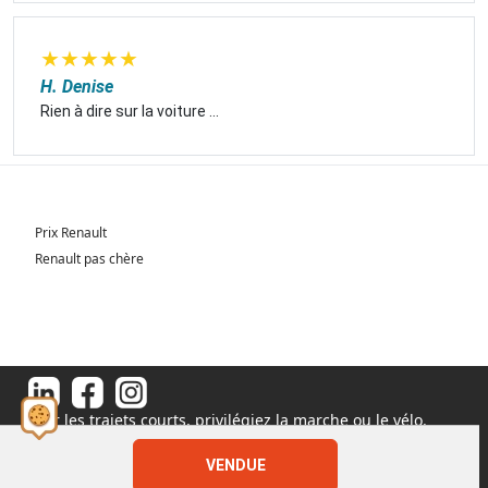
★
★
★
★
★
H. Denise
Rien à dire sur la voiture ...
Prix Renault
Renault pas chère
Pour les trajets courts, privilégiez la marche ou le vélo.
#SeDéplacerMoinsPolluer
© 2026 - Tous droits réservés S.A.S au capital de 1 000 000€
VENDUE
11 Rue de l'Orme, 91540 Fontenay-le-Vicomte