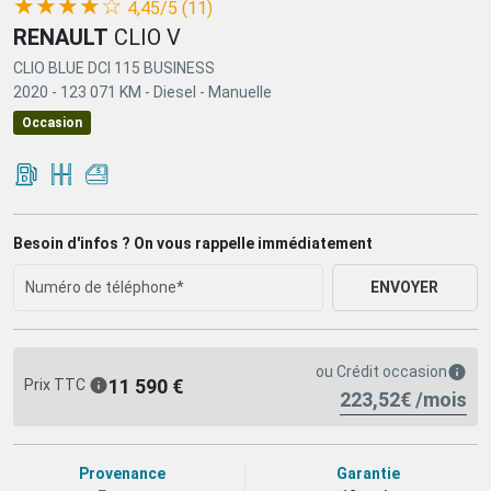
(*)
(*)
(*)
(*)
( )
★
★
★
★
☆
4,45/5 (11)
RENAULT
CLIO V
CLIO BLUE DCI 115 BUSINESS
2020 -
123 071 KM -
Diesel -
Manuelle
Occasion
Besoin d'infos ? On vous rappelle immédiatement
ENVOYER
ou
Crédit occasion
11 590 €
Prix TTC
223,52€ /mois
Provenance
Garantie