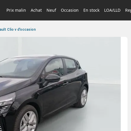
Prix malin
Achat
Neuf
Occasion
En stock
LOA/LLD
Rep
ult Clio v d'occasion