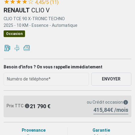
(*)
(*)
(*)
(*)
( )
★
★
★
★
☆
4,45/5 (11)
RENAULT
CLIO V
CLIO TCE 90 X-TRONIC TECHNO
2025 -
10 KM -
Essence -
Automatique
Occasion
Besoin d'infos ? On vous rappelle immédiatement
ENVOYER
ou
Crédit occasion
21 790 €
Prix TTC
415,84€ /mois
Provenance
Garantie