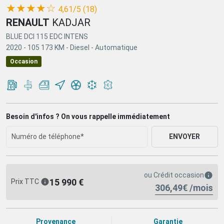
(*)
(*)
(*)
(*)
(*)
★
★
★
★
☆
4,61/5 (18)
RENAULT
KADJAR
BLUE DCI 115 EDC INTENS
2020 -
105 173 KM -
Diesel -
Automatique
Occasion
Besoin d'infos ? On vous rappelle immédiatement
ENVOYER
ou
Crédit occasion
15 990 €
Prix TTC
306,49€ /mois
Provenance
Garantie