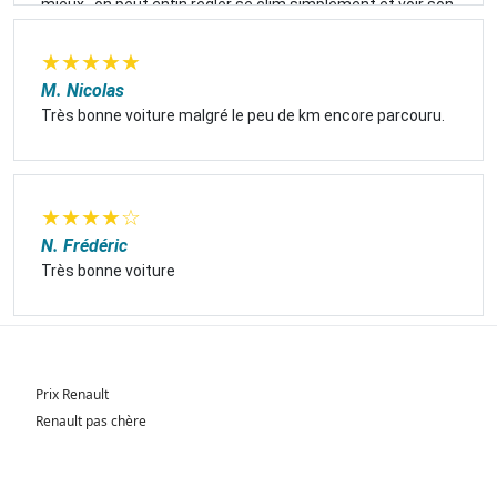
mieux , on peut enfin régler se clim simplement et voir son
tableau de bord naturellement.
★
★
★
★
★
M. Nicolas
Très bonne voiture malgré le peu de km encore parcouru.
★
★
★
★
☆
N. Frédéric
Très bonne voiture
Prix Renault
Renault pas chère