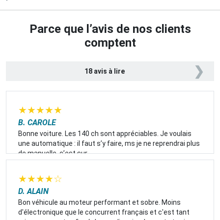
Parce que l’avis de nos clients
comptent
❯
18 avis à lire
★
★
★
★
★
B. CAROLE
Bonne voiture. Les 140 ch sont appréciables. Je voulais
une automatique : il faut s’y faire, ms je ne reprendrai plus
de manuelle, c’est sur
★
★
★
★
☆
D. ALAIN
Bon véhicule au moteur performant et sobre. Moins
d'électronique que le concurrent français et c'est tant