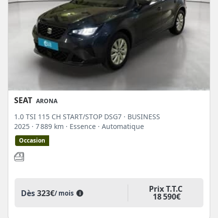
SEAT
ARONA
1.0 TSI 115 CH START/STOP DSG7 · BUSINESS
2025
· 7 889 km
· Essence
· Automatique
Occasion
Prix T.T.C
Dès
323€
/ mois
i
18 590€