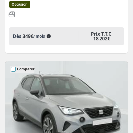
Occasion
Prix T.T.C
Dès
349€
/ mois
i
18 202€
Comparer