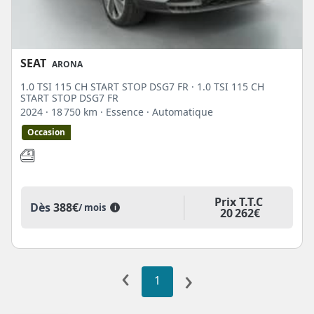
SEAT
ARONA
1.0 TSI 115 CH START STOP DSG7 FR · 1.0 TSI 115 CH
START STOP DSG7 FR
2024
· 18 750 km
· Essence
· Automatique
Occasion
Prix T.T.C
Dès
388€
/ mois
i
20 262€
‹
›
1