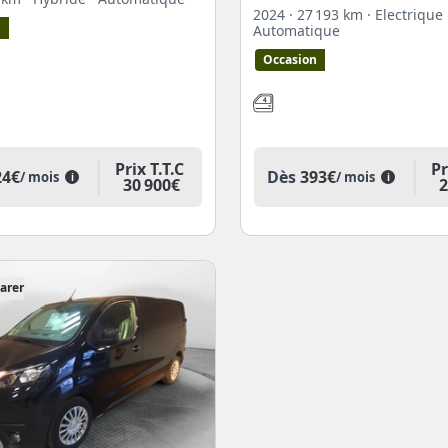
2024
· 27 193 km
· Electrique
n
Automatique
Occasion
Prix T.T.C
Pr
24€
Dès
393€
/ mois
/ mois
i
i
30 900€
2
arer