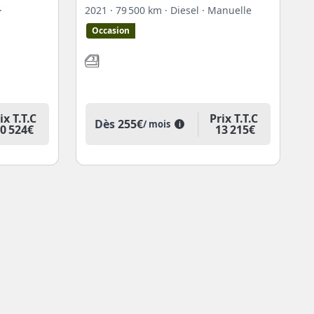
·
2021
· 79 500 km
· Diesel
· Manuelle
Occasion
ix T.T.C
Prix T.T.C
Dès
255€
/ mois
i
0 524€
13 215€