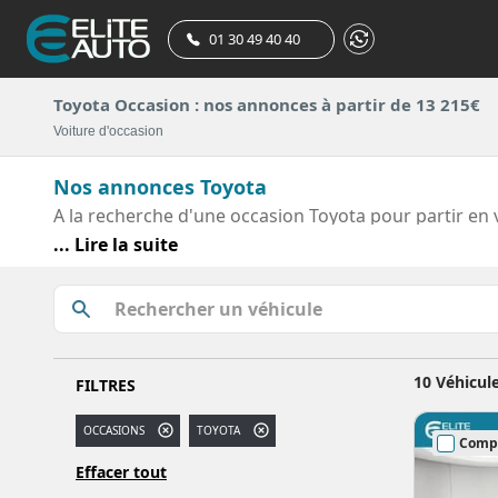
01 30 49 40 40
Toyota Occasion : nos annonces à partir de 13 215€
Voiture d'occasion
Nos annonces Toyota
A la recherche d'une occasion Toyota pour partir en
l'ensemble de nos autos. Pour vous garantir une aut
... Lire la suite
chaque Toyota d'occasion plus d'une centaine de poin
de soucis, vous repartez sereinement au volant de vot
10 Véhicul
FILTRES
OCCASIONS
TOYOTA
Comp
Effacer tout