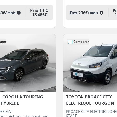
Prix T.T.C
Pr
59€
Dès
296€
/ mois
/ mois
i
i
13 466€
1
arer
Comparer
A
COROLLA TOURING
TOYOTA
PROACE CITY
 HYBRIDE
ELECTRIQUE FOURGON
DESIGN
PROACE CITY ELECTRIC LON
START
0 km
· Hybride
· Automatique