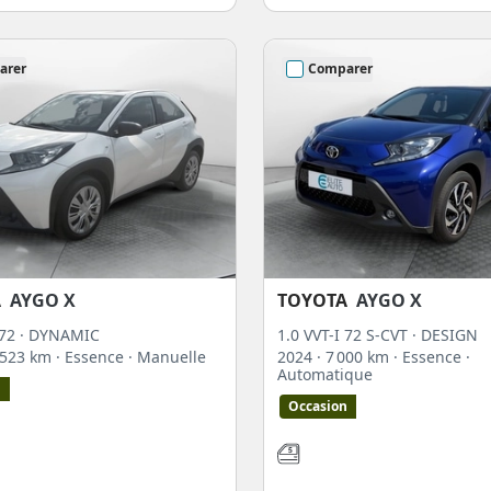
arer
Comparer
A
AYGO X
TOYOTA
AYGO X
 72 · DYNAMIC
1.0 VVT-I 72 S-CVT · DESIGN
5 523 km
· Essence
· Manuelle
2024
· 7 000 km
· Essence
·
Automatique
n
Occasion