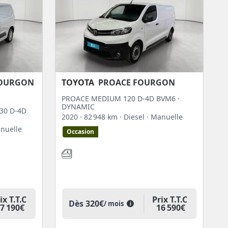
FOURGON
TOYOTA
PROACE FOURGON
PROACE MEDIUM 120 D-4D BVM6 ·
DYNAMIC
30 D-4D
2020
· 82 948 km
· Diesel
· Manuelle
anuelle
Occasion
ix T.T.C
Prix T.T.C
Dès
320€
/ mois
i
7 190€
16 590€