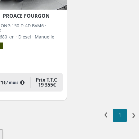
A
PROACE FOURGON
ONG 150 D-4D BVM6 ·
S
7 680 km
· Diesel
· Manuelle
n
Prix T.T.C
71€
/ mois
i
19 355€
‹
›
1