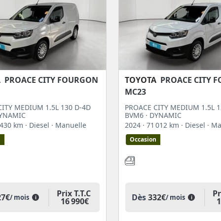
A
PROACE CITY FOURGON
TOYOTA
PROACE CITY 
MC23
ITY MEDIUM 1.5L 130 D-4D
PROACE CITY MEDIUM 1.5L 1
DYNAMIC
BVM6 · DYNAMIC
8 430 km
· Diesel
· Manuelle
2024
· 71 012 km
· Diesel
· M
n
Occasion
Prix T.T.C
Pr
27€
Dès
332€
/ mois
/ mois
i
i
16 990€
1