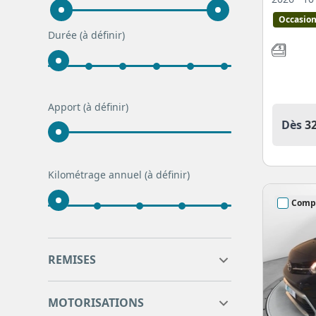
Occasio
Durée
(à définir)
Apport
(à définir)
Dès
3
Kilométrage annuel
(à définir)
Comp
7
14
REMISES
7
11
14
MOTORISATIONS