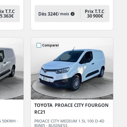
ix T.T.C
Prix T.T.C
Dès
324€
/ mois
i
5 363€
30 900€
Comparer
TOYOTA
PROACE CITY FOURGON
RC21
G 50KWH ·
PROACE CITY MEDIUM 1.5L 100 D-4D
BVM5 · BUSINESS