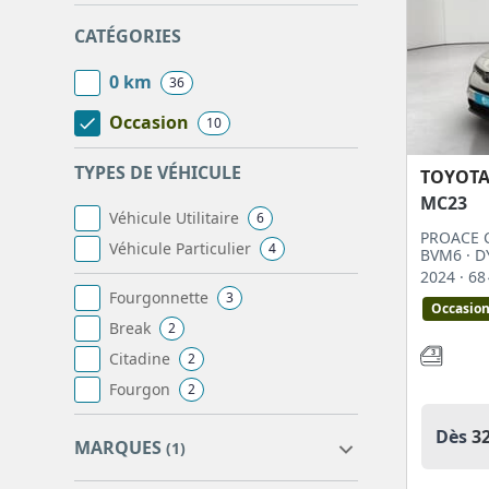
CATÉGORIES
0 km
36
Occasion
10
TYPES DE VÉHICULE
TOYOT
MC23
Véhicule Utilitaire
6
PROACE C
Véhicule Particulier
4
BVM6 · 
2024
· 6
Fourgonnette
3
Occasio
Break
2
Citadine
2
Fourgon
2
Dès
3
MARQUES
(1)