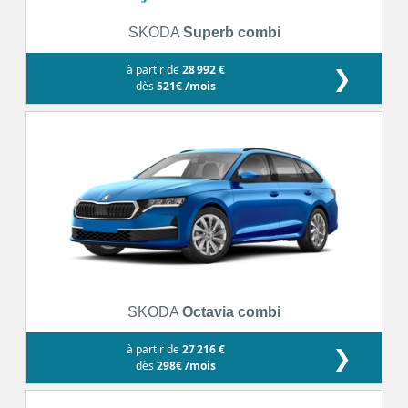
SKODA
Superb combi
à partir de
28 992 €
❯
dès
521€ /mois
SKODA
Octavia combi
à partir de
27 216 €
❯
dès
298€ /mois