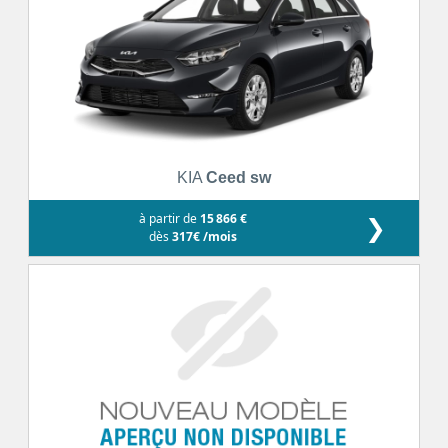
KIA
Ceed sw
à partir de
15 866 €
❯
dès
317€ /mois