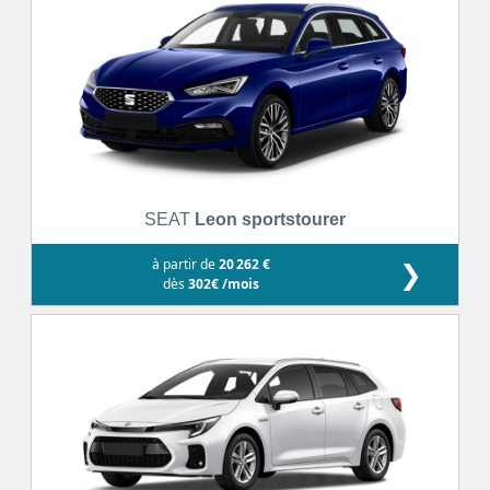
SEAT
Leon sportstourer
à partir de
20 262 €
❯
dès
302€ /mois