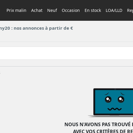
Prix malin
Achat
Neuf
Occasion
En stock
LOA/LLD
Rep
y20 : nos annonces à partir de €
s
NOUS N'AVONS PAS TROUVÉ 
AVEC VOS CRITÈRES DE R