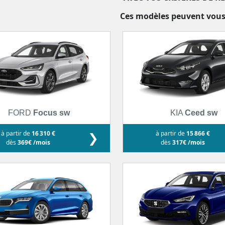
Ces modèles peuvent vous
FORD
Focus sw
KIA
Ceed sw
à partir de
16 310 €
❯
à partir de
15 866 €
dès
369€ /mois
dès
317€ /mois