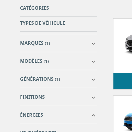
CATÉGORIES
TYPES DE VÉHICULE
MARQUES
(1)
MODÈLES
(1)
GÉNÉRATIONS
(1)
corolla touring sports
0
FINITIONS
hybride pro my20
COROLLA TOURING SPORTS
2
HYBRIDE
ÉNERGIES
0
0