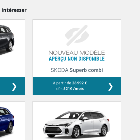
 intéresser
SKODA
Superb combi
❯
à partir de
28 992 €
❯
dès
521€ /mois