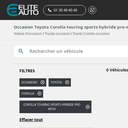
01 30 49 40 40
Occasion Toyota Corolla touring sports hybride pro m
Voiture d'occasion
/
Toyota occasion
/
Toyota Corolla occasion
0 Véhicule
FILTRES
OCCASIONS
TOYOTA
COROLLA
COROLLA TOURING SPORTS HYBRIDE PRO
MY20
Effacer tout