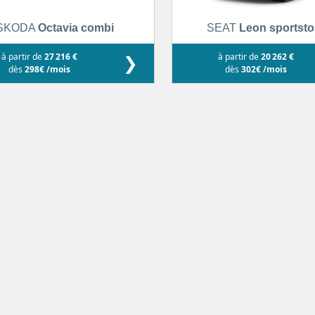
SKODA
Octavia combi
SEAT
Leon sportsto
à partir de
27 216 €
❯
à partir de
20 262 €
dès
298€ /mois
dès
302€ /mois