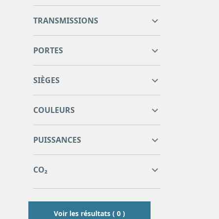
TRANSMISSIONS
PORTES
SIÈGES
COULEURS
0
0
PUISSANCES
0
0
0
0
CO₂
0
0
Voir les résultats ( 0 )