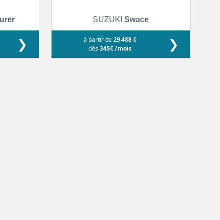
urer
SUZUKI
Swace
❯
à partir de
29 488 €
❯
dès
345€ /mois