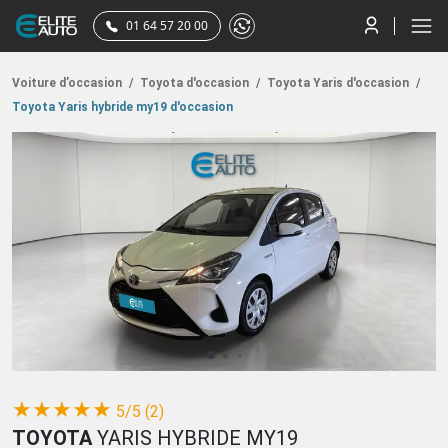
01 64 57 20 00
Voiture d’occasion
/
Toyota d'occasion
/
Toyota Yaris d'occasion
/
Toyota Yaris hybride my19 d'occasion
(*)
(*)
(*)
(*)
(*)
★
★
★
★
★
5/5 (2)
TOYOTA
YARIS HYBRIDE MY19