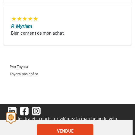
★
★
★
★
★
P. Myriam
Bien content de mon achat
Prix Toyota
Toyota pas chère
Pour les trajets courts, privilégiez la marche ou le vélo.
#SeDéplacerMoinsPolluer
© 2026 - Tous droits réservés S.A.S au capital de 1 000 000€
VENDUE