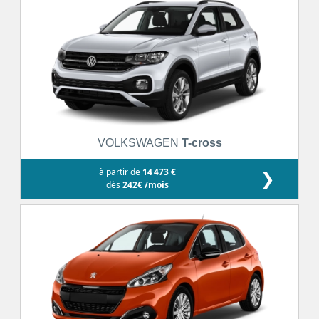
VOLKSWAGEN
T-cross
à partir de
14 473 €
❯
dès
242€ /mois