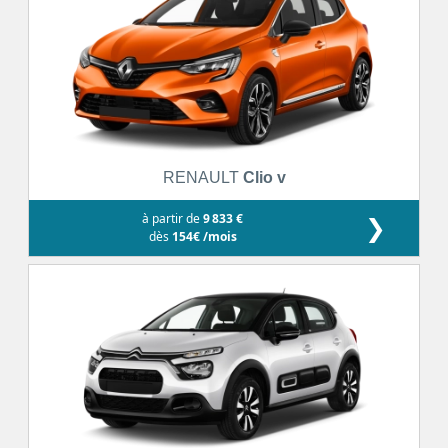
RENAULT
Clio v
à partir de
9 833 €
❯
dès
154€ /mois