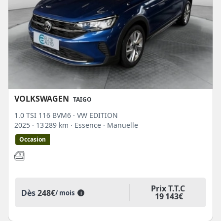
VOLKSWAGEN
TAIGO
1.0 TSI 116 BVM6 · VW EDITION
2025
· 13 289 km
· Essence
· Manuelle
Occasion
Prix T.T.C
Dès
248€
/ mois
i
19 143€