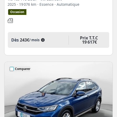
2025
· 19 076 km
· Essence
· Automatique
Occasion
Prix T.T.C
Dès
243€
/ mois
i
19 617€
Comparer