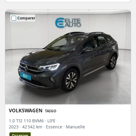
Comparer
VOLKSWAGEN
TAIGO
1.0 TSI 110 BVM6 · LIFE
2023
· 42 542 km
· Essence
· Manuelle
Occasion