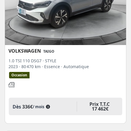
VOLKSWAGEN
TAIGO
1.0 TSI 110 DSG7 · STYLE
2023
· 80 470 km
· Essence
· Automatique
Occasion
Prix T.T.C
Dès
336€
/ mois
i
17 462€