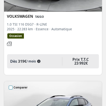
VOLKSWAGEN
TAIGO
1.0 TSI 116 DSG7 · R-LINE
2025
· 22 283 km
· Essence
· Automatique
Occasion
Prix T.T.C
Dès
319€
/ mois
i
23 992€
Comparer