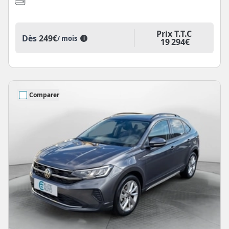
Prix T.T.C
Dès
249€
/ mois
i
19 294€
Comparer