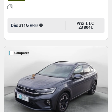
Prix T.T.C
Dès
311€
/ mois
i
23 804€
Comparer