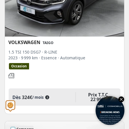
VOLKSWAGEN
TAIGO
1.5 TSI 150 DSG7 · R-LINE
2023
· 9 999 km
· Essence
· Automatique
Occasion
Prix T.T.C
Dès
324€
/ mois
i
22 990€