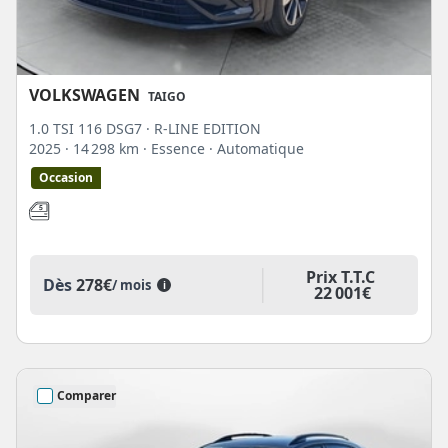
VOLKSWAGEN
TAIGO
1.0 TSI 116 DSG7 · R-LINE EDITION
2025
· 14 298 km
· Essence
· Automatique
Occasion
Prix T.T.C
Dès
278€
/ mois
i
22 001€
Comparer