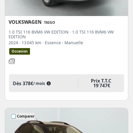
VOLKSWAGEN
TAIGO
1.0 TSI 116 BVM6 VW EDITION · 1.0 TSI 116 BVM6 VW
EDITION
2024
· 13 045 km
· Essence
· Manuelle
Occasion
Prix T.T.C
Dès
378€
/ mois
i
19 747€
Comparer