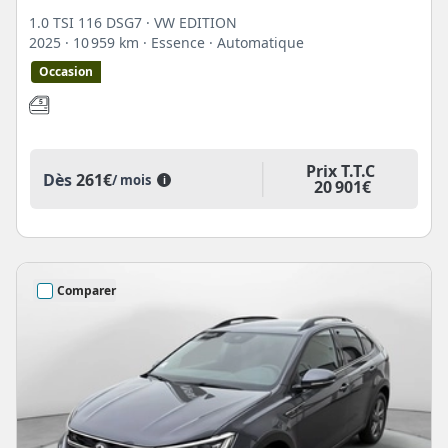
1.0 TSI 116 DSG7 · VW EDITION
2025
· 10 959 km
· Essence
· Automatique
Occasion
Prix T.T.C
Dès
261€
/ mois
i
20 901€
Comparer