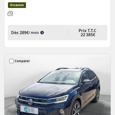
Occasion
Prix T.T.C
Dès
289€
/ mois
i
22 385€
Comparer