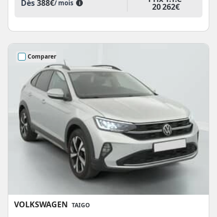
Dès
388€
/ mois
i
20 262€
Comparer
VOLKSWAGEN
TAIGO