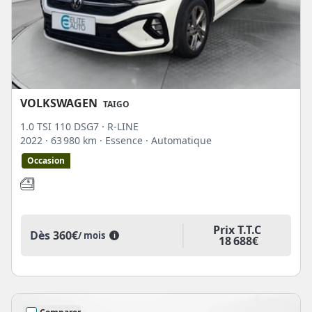
VOLKSWAGEN
TAIGO
1.0 TSI 110 DSG7 · R-LINE
2022
· 63 980 km
· Essence
· Automatique
Occasion
Prix T.T.C
Dès
360€
/ mois
i
18 688€