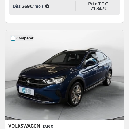
Prix T.T.C
Dès
269€
/ mois
i
21 347€
Comparer
VOLKSWAGEN
TAIGO