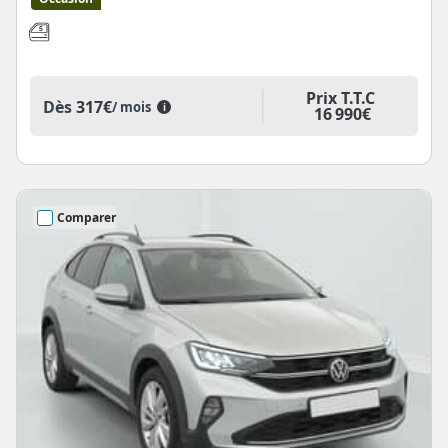
Prix T.T.C
Dès
317€
/ mois
i
16 990€
Comparer