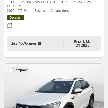
1.0 TSI 116 DSG7 VW EDITION · 1.0 TSI 116 DSG7 VW
EDITION
2025
· 9 719 km
· Essence
· Automatique
Occasion
Prix T.T.C
Dès
407€
/ mois
i
21 292€
Comparer