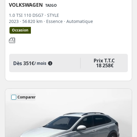
VOLKSWAGEN
TAIGO
1.0 TSI 110 DSG7 · STYLE
2023
· 56 820 km
· Essence
· Automatique
Occasion
Prix T.T.C
Dès
351€
/ mois
i
18 258€
Comparer