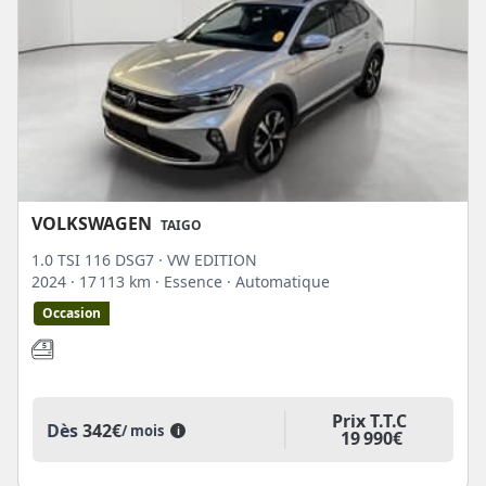
VOLKSWAGEN
TAIGO
1.0 TSI 116 DSG7 · VW EDITION
2024
· 17 113 km
· Essence
· Automatique
Occasion
Prix T.T.C
Dès
342€
/ mois
i
19 990€