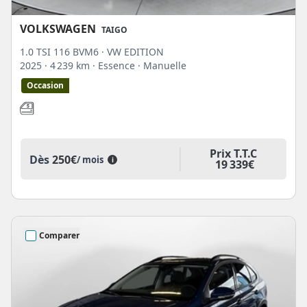
VOLKSWAGEN
TAIGO
1.0 TSI 116 BVM6 · VW EDITION
2025
· 4 239 km
· Essence
· Manuelle
Occasion
Prix T.T.C
Dès
250€
/ mois
i
19 339€
Comparer