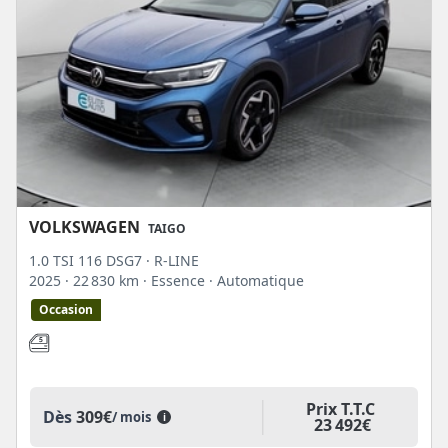
VOLKSWAGEN
TAIGO
1.0 TSI 116 DSG7 · R-LINE
2025
· 22 830 km
· Essence
· Automatique
Occasion
Prix T.T.C
Dès
309€
/ mois
i
23 492€