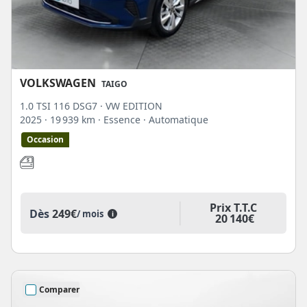
VOLKSWAGEN
TAIGO
1.0 TSI 116 DSG7 · VW EDITION
2025
· 19 939 km
· Essence
· Automatique
Occasion
Prix T.T.C
Dès
249€
/ mois
i
20 140€
Comparer