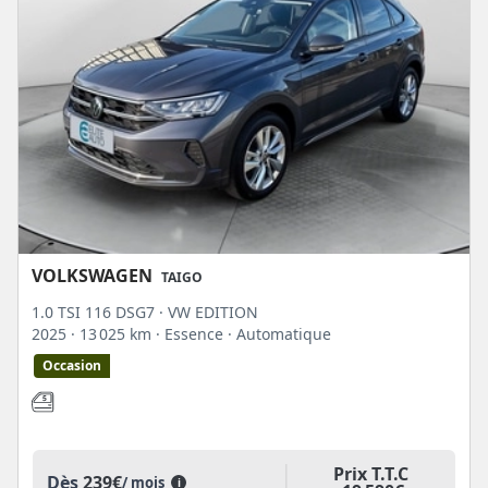
VOLKSWAGEN
TAIGO
1.0 TSI 116 DSG7 · VW EDITION
2025
· 13 025 km
· Essence
· Automatique
Occasion
Prix T.T.C
Dès
239€
/ mois
i