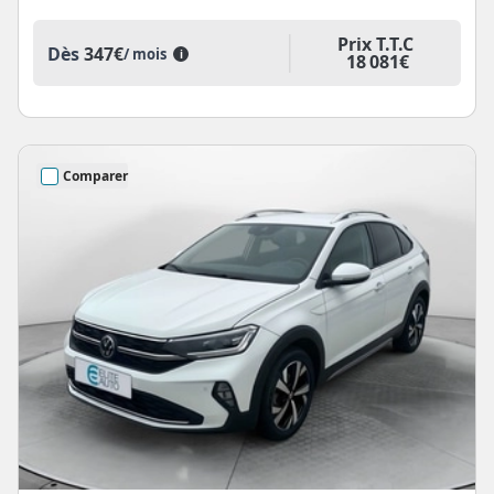
Prix T.T.C
Dès
347€
/ mois
i
18 081€
Comparer