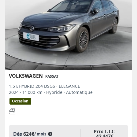
VOLKSWAGEN
PASSAT
1.5 EHYBRID 204 DSG6 · ELEGANCE
2024
· 11 000 km
· Hybride
· Automatique
Occasion
Prix T.T.C
Dès
624€
/ mois
i
42 447€