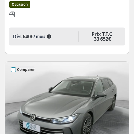
Occasion
Prix T.T.C
Dès
640€
/ mois
i
33 652€
Comparer