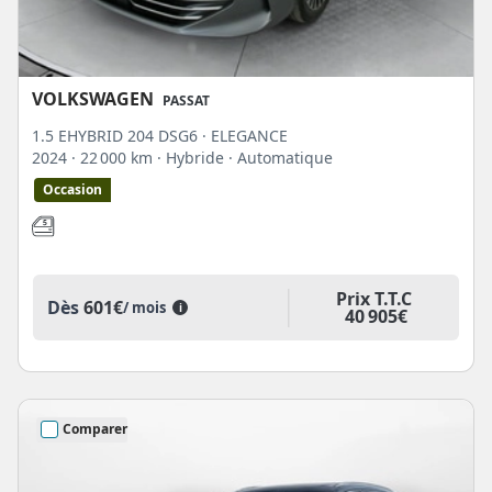
VOLKSWAGEN
PASSAT
1.5 EHYBRID 204 DSG6 · ELEGANCE
2024
· 22 000 km
· Hybride
· Automatique
Occasion
Prix T.T.C
Dès
601€
/ mois
i
40 905€
Comparer