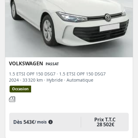
VOLKSWAGEN
PASSAT
1.5 ETSI OPF 150 DSG7 · 1.5 ETSI OPF 150 DSG7
2024
· 33 320 km
· Hybride
· Automatique
Occasion
Prix T.T.C
Dès
543€
/ mois
i
28 502€