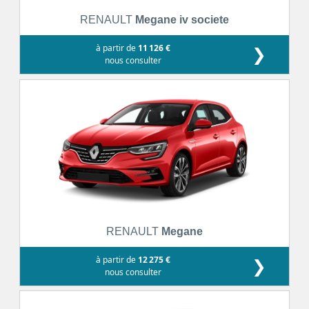
RENAULT
Megane iv societe
à partir de
11 126 €
❯
nous consulter
RENAULT
Megane
à partir de
12 275 €
❯
nous consulter