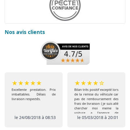
Nos avis clients
★
★
★
★
★
★
★
★
★
☆
Excellente prestation. Prix
Bilan très positif excepté lors
imbattables. Délais de
de la remise du véhicule car
livraison respectés.
pas de remboursement des
frais de livraison ( je suis allé
chercher moi meme la
voiture a l'agence de
le 24/08/2018 à 08:53
le 05/03/2018 à 20:01
Coigneres) comme prévu
initialement , de plus pas de
remise de l extension de