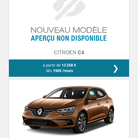
CITROEN
C4
à partir de
13 258 €
❯
dès
190€ /mois