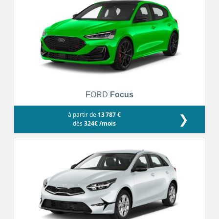
FORD
Focus
à partir de
13 787 €
❯
dès
324€ /mois