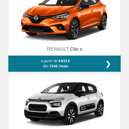
RENAULT
Clio v
à partir de
9 833 €
❯
dès
154€ /mois