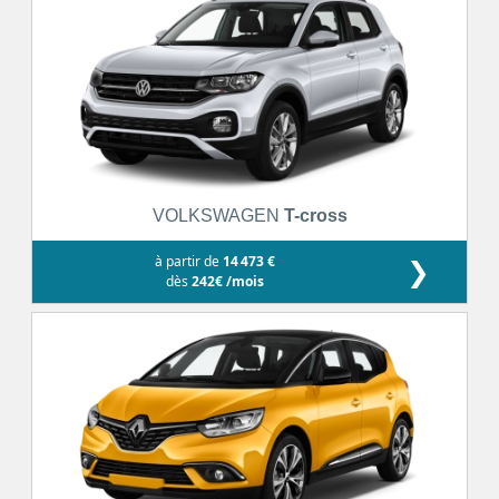
VOLKSWAGEN
T-cross
à partir de
14 473 €
❯
dès
242€ /mois