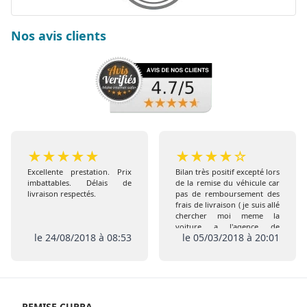
Nos avis clients
★
★
★
★
★
★
★
★
★
☆
Excellente prestation. Prix
Bilan très positif excepté lors
imbattables. Délais de
de la remise du véhicule car
livraison respectés.
pas de remboursement des
frais de livraison ( je suis allé
chercher moi meme la
voiture a l'agence de
le 24/08/2018 à 08:53
le 05/03/2018 à 20:01
Coigneres) comme prévu
initialement , de plus pas de
remise de l extension de
garantie ni de la carte Club
REMISE CUPRA