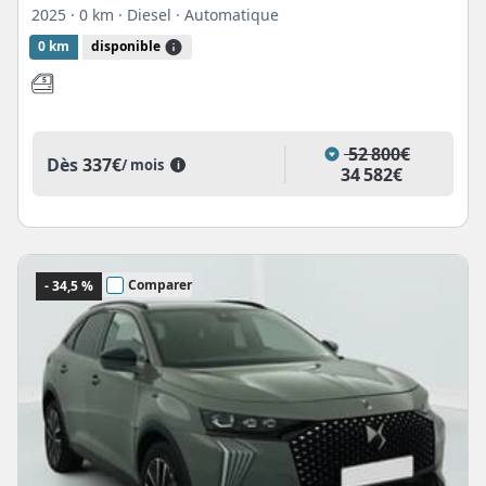
2025
· 0 km
· Diesel
· Automatique
0 km
disponible
52 800€
Dès
337€
/ mois
i
34 582€
Comparer
- 34,5 %