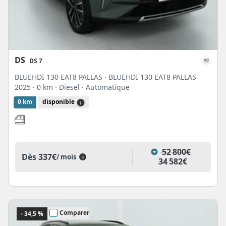
DS
DS 7
BLUEHDI 130 EAT8 PALLAS · BLUEHDI 130 EAT8 PALLAS
2025
· 0 km
· Diesel
· Automatique
0 km
disponible
52 800€
Dès
337€
/ mois
i
34 582€
Comparer
- 34,5 %