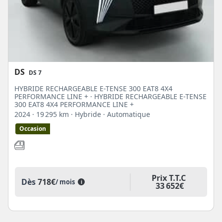
DS
DS 7
HYBRIDE RECHARGEABLE E-TENSE 300 EAT8 4X4
PERFORMANCE LINE + · HYBRIDE RECHARGEABLE E-TENSE
300 EAT8 4X4 PERFORMANCE LINE +
2024
· 19 295 km
· Hybride
· Automatique
Occasion
Prix T.T.C
Dès
718€
/ mois
i
33 652€