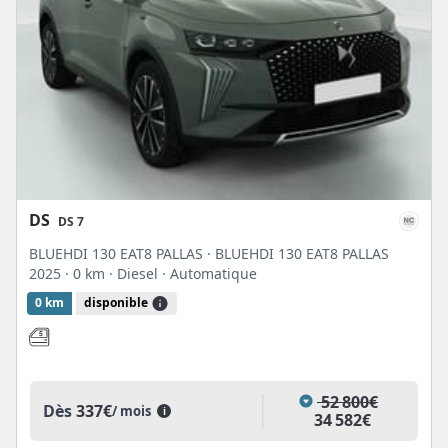
DS
DS 7
BLUEHDI 130 EAT8 PALLAS · BLUEHDI 130 EAT8 PALLAS
2025
· 0 km
· Diesel
· Automatique
0 km
disponible
52 800€
Dès
337€
/ mois
i
34 582€