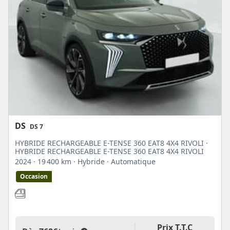
DS
DS 7
HYBRIDE RECHARGEABLE E-TENSE 360 EAT8 4X4 RIVOLI ·
HYBRIDE RECHARGEABLE E-TENSE 360 EAT8 4X4 RIVOLI
2024
· 19 400 km
· Hybride
· Automatique
Occasion
Prix T.T.C