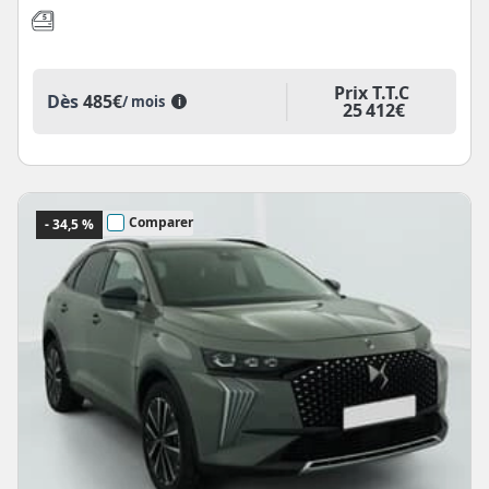
Prix T.T.C
Dès
485€
/ mois
i
25 412€
Comparer
- 34,5 %