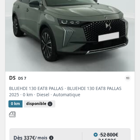
DS
DS 7
BLUEHDI 130 EAT8 PALLAS · BLUEHDI 130 EAT8 PALLAS
2025
· 0 km
· Diesel
· Automatique
0 km
disponible
52 800€
Dès
337€
/ mois
i