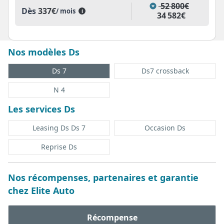
52 800€
Dès
337€
/ mois
i
34 582€
Nos modèles Ds
Ds 7
Ds7 crossback
N 4
Les services Ds
Leasing Ds Ds 7
Occasion Ds
Reprise Ds
Nos récompenses, partenaires et garantie
chez Elite Auto
Récompense