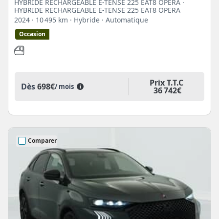
HYBRIDE RECHARGEABLE E-TENSE 225 EAT8 OPERA ·
HYBRIDE RECHARGEABLE E-TENSE 225 EAT8 OPERA
2024
· 10 495 km
· Hybride
· Automatique
Occasion
Prix T.T.C
Dès
698€
/ mois
i
36 742€
Comparer