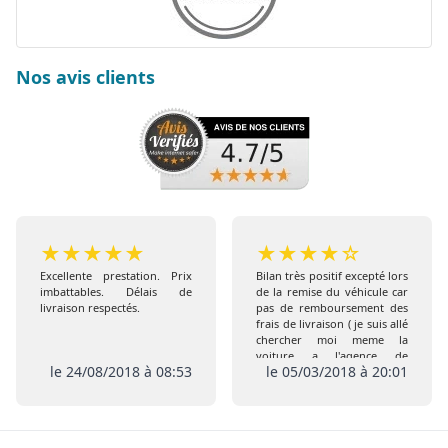
Nos avis clients
★
★
★
★
★
★
★
★
★
☆
Excellente prestation. Prix
Bilan très positif excepté lors
imbattables. Délais de
de la remise du véhicule car
livraison respectés.
pas de remboursement des
frais de livraison ( je suis allé
chercher moi meme la
voiture a l'agence de
le 24/08/2018 à 08:53
le 05/03/2018 à 20:01
Coigneres) comme prévu
initialement , de plus pas de
remise de l extension de
garantie ni de la carte Club