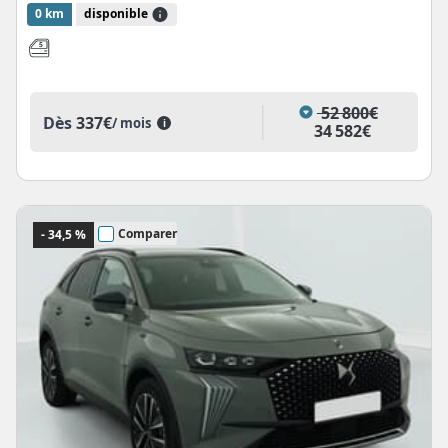
0 km
disponible
52 800€
Dès
337€
/ mois
i
34 582€
Comparer
- 34,5 %