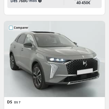
Dès
768€
/ mois
i
40 450€
Comparer
DS
DS 7