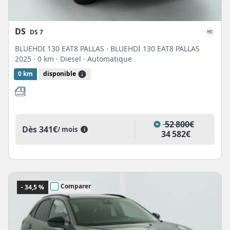
DS
DS 7
BLUEHDI 130 EAT8 PALLAS · BLUEHDI 130 EAT8 PALLAS
2025
· 0 km
· Diesel
· Automatique
0 km
disponible
52 800€
Dès
341€
/ mois
i
34 582€
Comparer
- 34,5 %