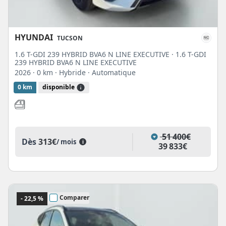
HYUNDAI
TUCSON
1.6 T-GDI 239 HYBRID BVA6 N LINE EXECUTIVE · 1.6 T-GDI
239 HYBRID BVA6 N LINE EXECUTIVE
2026
· 0 km
· Hybride
· Automatique
0 km
disponible
51 400€
Dès
313€
/ mois
i
39 833€
Comparer
- 22,5 %