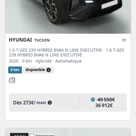
HYUNDAI
TUCSON
1.6 T-GDI 239 HYBRID BVA6 N LINE EXECUTIVE · 1.6 T-GDI
239 HYBRID BVA6 N LINE EXECUTIVE
2026
· 0 km
· Hybride
· Automatique
0 km
disponible
49 550€
Dès
273€
/ mois
i
36 912€