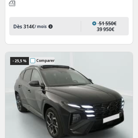
51 550€
Dès
314€
/ mois
i
39 950€
Comparer
- 25,5 %