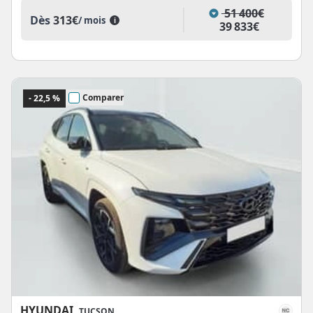
51 400€
Dès
313€
/ mois
i
39 833€
Comparer
- 22,5 %
HYUNDAI
TUCSON