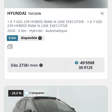
HYUNDAI
TUCSON
1.6 T-GDI 239 HYBRID BVA6 N LINE EXECUTIVE · 1.6 T-GDI
239 HYBRID BVA6 N LINE EXECUTIVE
2026
· 0 km
· Hybride
· Automatique
0 km
disponible
49 550€
Dès
273€
/ mois
i
36 912€
Comparer
- 25,5 %