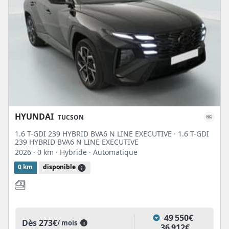
HYUNDAI
TUCSON
1.6 T-GDI 239 HYBRID BVA6 N LINE EXECUTIVE · 1.6 T-GDI
239 HYBRID BVA6 N LINE EXECUTIVE
2026
· 0 km
· Hybride
· Automatique
0 km
disponible
49 550€
Dès
273€
/ mois
i
36 912€