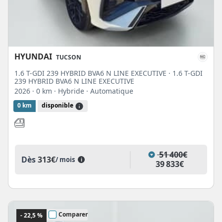
HYUNDAI
TUCSON
1.6 T-GDI 239 HYBRID BVA6 N LINE EXECUTIVE · 1.6 T-GDI
239 HYBRID BVA6 N LINE EXECUTIVE
2026
· 0 km
· Hybride
· Automatique
0 km
disponible
51 400€
Dès
313€
/ mois
i
39 833€
Comparer
- 22,5 %