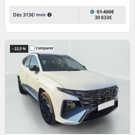
51 400€
Dès
313€
/ mois
i
39 833€
Comparer
- 22,5 %