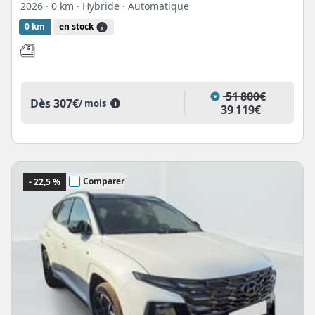
2026
· 0 km
· Hybride
· Automatique
0 km
en stock
51 800€
Dès
307€
/ mois
i
39 119€
Comparer
- 22,5 %