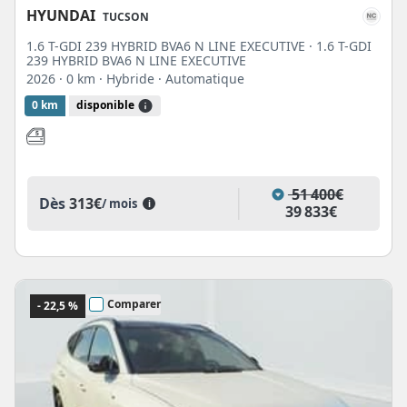
HYUNDAI
TUCSON
1.6 T-GDI 239 HYBRID BVA6 N LINE EXECUTIVE · 1.6 T-GDI
239 HYBRID BVA6 N LINE EXECUTIVE
2026
· 0 km
· Hybride
· Automatique
0 km
disponible
51 400€
Dès
313€
/ mois
i
39 833€
Comparer
- 22,5 %