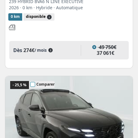
239 HYBRID BVA6 N LINE EXECUTIVE
2026
· 0 km
· Hybride
· Automatique
0 km
disponible
49 750€
Dès
274€
/ mois
i
37 061€
Comparer
- 25,5 %