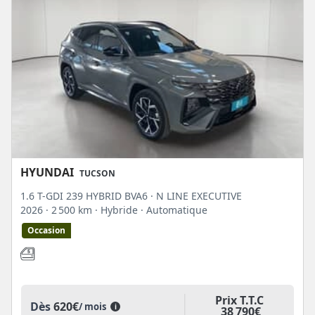
HYUNDAI
TUCSON
1.6 T-GDI 239 HYBRID BVA6 · N LINE EXECUTIVE
2026
· 2 500 km
· Hybride
· Automatique
Occasion
Prix T.T.C
Dès
620€
/ mois
i
38 790€