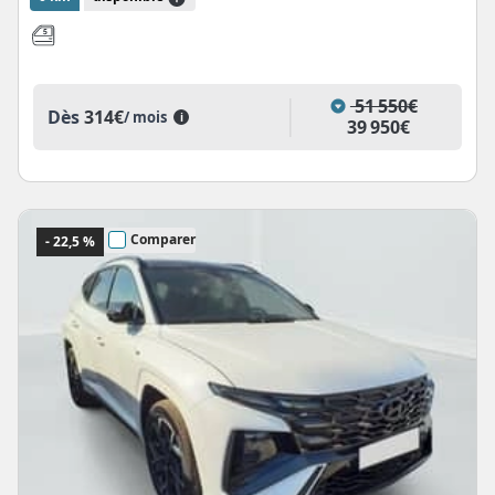
51 550€
Dès
314€
/ mois
i
39 950€
Comparer
- 22,5 %