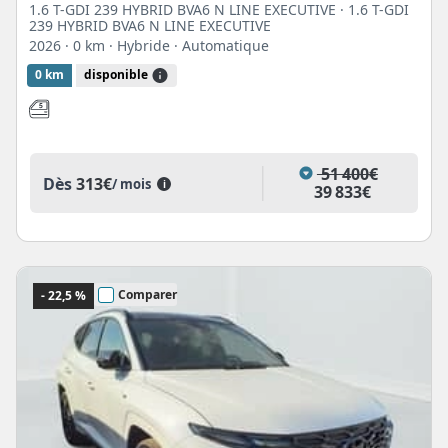
1.6 T-GDI 239 HYBRID BVA6 N LINE EXECUTIVE · 1.6 T-GDI
239 HYBRID BVA6 N LINE EXECUTIVE
2026
· 0 km
· Hybride
· Automatique
0 km
disponible
51 400€
Dès
313€
/ mois
i
39 833€
Comparer
- 22,5 %