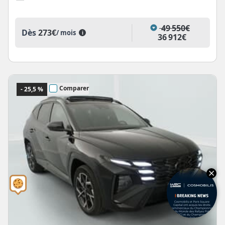
49 550€
Dès
273€
/ mois
i
36 912€
Comparer
- 25,5 %