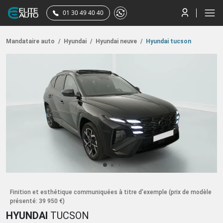
01 30 49 40 40
Mandataire auto
/
Hyundai
/
Hyundai neuve
/
Hyundai tucson
Finition et esthétique communiquées à titre d'exemple
(prix de modèle
présenté: 39 950 €)
HYUNDAI
TUCSON