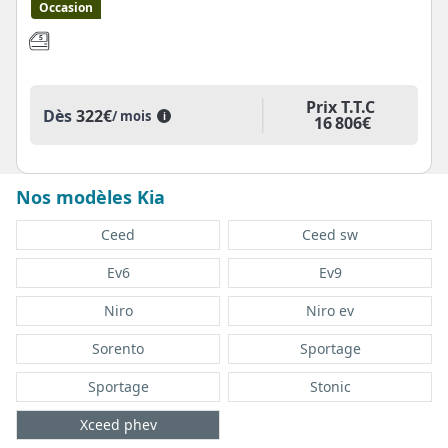
Occasion
Prix T.T.C
Dès
322€
/ mois
i
16 806€
Nos modèles Kia
Ceed
Ceed sw
Ev6
Ev9
Niro
Niro ev
Sorento
Sportage
Sportage
Stonic
Xceed phev