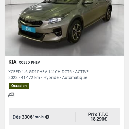
KIA
XCEED PHEV
XCEED 1.6 GDI PHEV 141CH DCT6 · ACTIVE
2022
· 41 472 km
· Hybride
· Automatique
Occasion
Prix T.T.C
Dès
330€
/ mois
i
18 290€