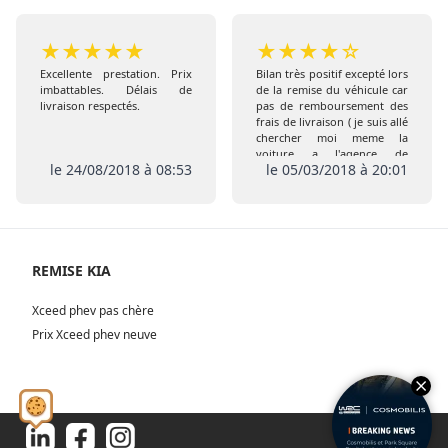
★
★
★
★
★
★
★
★
★
☆
Excellente prestation. Prix
Bilan très positif excepté lors
imbattables. Délais de
de la remise du véhicule car
livraison respectés.
pas de remboursement des
frais de livraison ( je suis allé
chercher moi meme la
voiture a l'agence de
le 24/08/2018 à 08:53
le 05/03/2018 à 20:01
Coigneres) comme prévu
initialement , de plus pas de
remise de l extension de
garantie ni de la carte Club
REMISE KIA
Xceed phev pas chère
Prix Xceed phev neuve