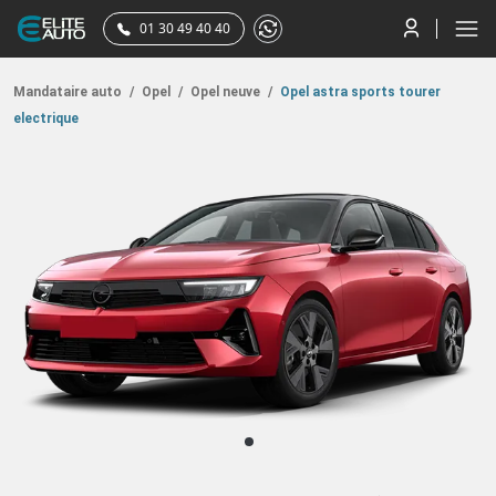
01 30 49 40 40
Mandataire auto
/
Opel
/
Opel neuve
/
Opel astra sports tourer
electrique