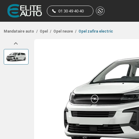
01 30 49 40 40
Mandataire auto
/
Opel
/
Opel neuve
/
Opel zafira electric