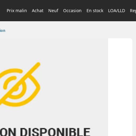
Prix malin
Achat
Neuf
Occasion
En stock
LOA/LLD
Rep
ion