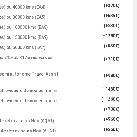
(+370€)
res) ou 40000 kms (EA4)
(+535€)
res) ou 80000 kms (EA5)
(+830€)
res) ou 100000 kms (EA8)
(+1280€)
res) ou 150000 kms (EA9)
(+550€)
res) ou 50000 kms (EA7)
es 215/55 R17 avec écrous
(+710€)
 semi autonome Travel Assist
(+980€)
(+1460€)
rétroviseurs de couleur noire
(+1260€)
rétroviseurs de couleur noire
(+700€)
(+560€)
 de rétroviseurs Noir (0QA1)
(+560€)
s de rétroviseurs Noir (6UA1)