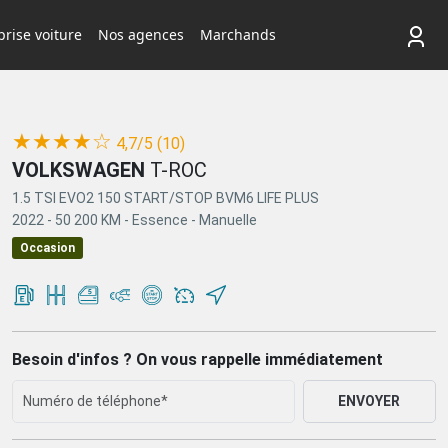
rise voiture
Nos agences
Marchands
(*)
(*)
(*)
(*)
(*)
★
★
★
★
☆
4,7/5 (10)
VOLKSWAGEN
T-ROC
1.5 TSI EVO2 150 START/STOP BVM6 LIFE PLUS
2022 -
50 200 KM -
Essence -
Manuelle
Occasion
Besoin d'infos ? On vous rappelle immédiatement
ENVOYER