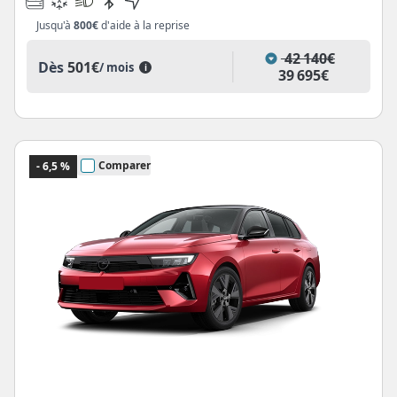
Jusqu'à
800€
d'aide à la reprise
42 140€
Dès
501€
/ mois
i
39 695€
Comparer
- 6,5 %