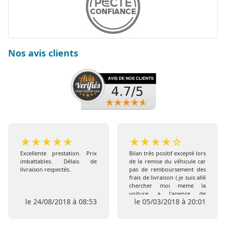
Nos avis clients
★
★
★
★
★
★
★
★
★
☆
Excellente prestation. Prix
Bilan très positif excepté lors
imbattables. Délais de
de la remise du véhicule car
livraison respectés.
pas de remboursement des
frais de livraison ( je suis allé
chercher moi meme la
voiture a l'agence de
le 24/08/2018 à 08:53
le 05/03/2018 à 20:01
Coigneres) comme prévu
initialement , de plus pas de
remise de l extension de
garantie ni de la carte Club