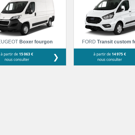
EUGEOT
Boxer fourgon
FORD
Transit custom 
à partir de
15 063 €
❯
à partir de
14 975 €
nous consulter
nous consulter