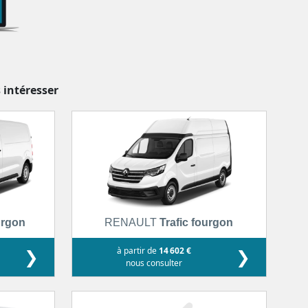
 intéresser
urgon
RENAULT
Trafic fourgon
❯
à partir de
14 602 €
❯
nous consulter