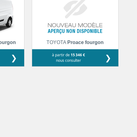
fourgon
TOYOTA
Proace fourgon
❯
à partir de
15 346 €
❯
nous consulter