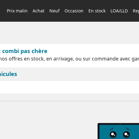
Prix malin
Achat
Neuf
Occasion
En stock
LOA/LLD
Rep
t combi pas chère
os offres en stock, en arrivage, ou sur commande avec ga
icules
s