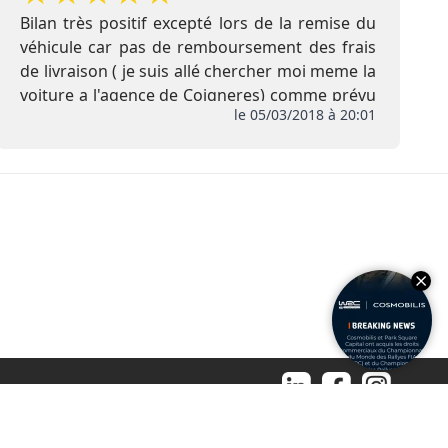
Bilan très positif excepté lors de la remise du
véhicule car pas de remboursement des frais
de livraison ( je suis allé chercher moi meme la
voiture a l'agence de Coigneres) comme prévu
le 05/03/2018 à 20:01
initialement , de plus pas de remise de l
extension de garantie ni de la carte Club
ES OCCASION
FAQ