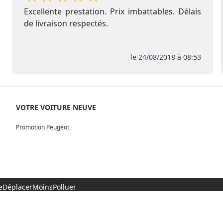
Excellente prestation. Prix imbattables. Délais
de livraison respectés.
le 24/08/2018 à 08:53
VOTRE VOITURE NEUVE
Promotion Peugeot
 #SeDéplacerMoinsPolluer
00€ 11 Rue de l'Orme, 91540 Fontenay-le-Vicomte
S
POLITIQUE DE CONFIDENTIALITÉ
FINANCEMENT
PAG