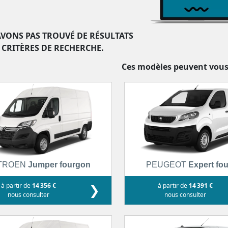
VONS PAS TROUVÉ DE RÉSULTATS
 CRITÈRES DE RECHERCHE.
Ces modèles peuvent vous
TROEN
Jumper fourgon
PEUGEOT
Expert fo
à partir de
14 356 €
❯
à partir de
14 391 €
nous consulter
nous consulter