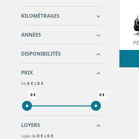
0
0
KILOMÉTRAGES
0
0
ANNÉES
P
DISPONIBILITÉS
PRIX
0 €
0 €
De
à
0 €
0 €
LOYERS
0 €
0 €
Loyer de
à