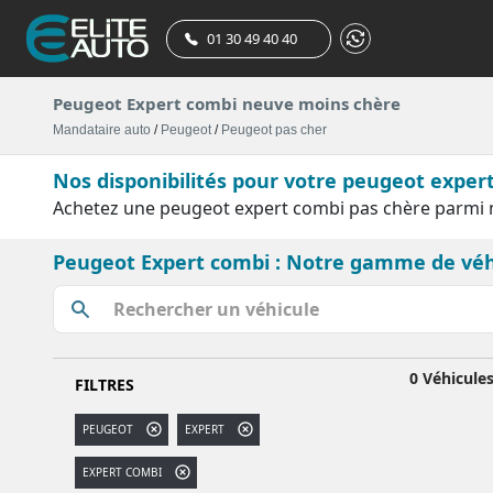
01 30 49 40 40
Peugeot Expert combi neuve moins chère
Mandataire auto
/
Peugeot
/
Peugeot pas cher
Nos disponibilités pour votre peugeot exper
Achetez une peugeot expert combi pas chère parmi n
Peugeot Expert combi : Notre gamme de véh
0 Véhicule
FILTRES
PEUGEOT
EXPERT
EXPERT COMBI