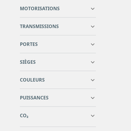
0
0
MOTORISATIONS
TRANSMISSIONS
PORTES
SIÈGES
COULEURS
0
0
PUISSANCES
0
0
0
0
CO₂
0
0